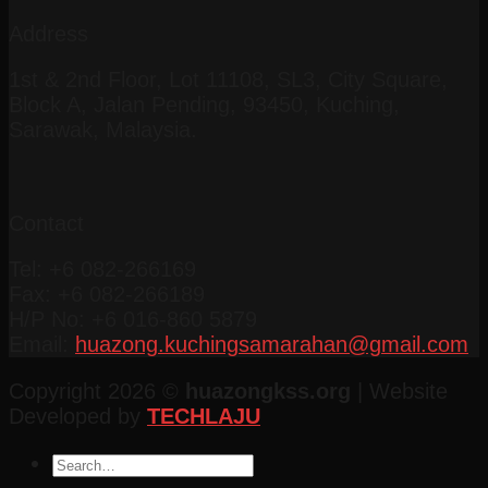
Address
1st & 2nd Floor, Lot 11108, SL3, City Square,
Block A, Jalan Pending, 93450, Kuching,
Sarawak, Malaysia.
Contact
Tel: +6 082-266169
Fax: +6 082-266189
H/P No: +6 016-860 5879
Email:
huazong.kuchingsamarahan@gmail.com
Copyright 2026 ©
huazongkss.org
| Website
Developed by
TECHLAJU