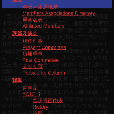
Jan
会员社团通讯录
Members Associations Directory
晋汉连省华青团团长林学定呼吁学生善用我国
属会名表
求学的环境优势，掌握好三语。他形容马来西亚
Affiliated Members
是三大文明的交汇地，使用三种语言，拥有远比
理事及属会
其他单一种族文化的国家更好的语言学习环境。
现任理事
林学定是今日在晋汉连省华文学会联委会所召开
Present Committee
的2018年度常年会员代表大会上致词时，如是表
历届理事
示。 “可是我们不禁要问，我们之中有多少人精
Past Committee
通三语？或者是双语？我们真的有在善用这个环
会长专页
境吗？以中国为例，今天他们的孩子开始从幼稚
Presidents Column
园就学习英文，在不久的将来，他们有可能出现
辅翼
一个双语能力非常好，更具竞争力的年轻世代，
青年团
而这个群体的人口基数是13亿人，幸运的是，我
YOUTH
们的语言环境比他们好，就看我们懂不懂得利用
晋汉青团由来
这个优势。” 他认为，倘若要做一位具备世界竞
History
争力的马来西亚人，精通双语只是基本。 “在国
章程