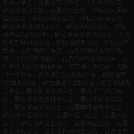
董杨宗亲会，古晋会宁同乡会，石角中华公会，
砂拉越金门会馆，古晋漳泉公会，砂拉越太原堂
温氏公会，砂拉越舜祖公会，砂拉越古城公会，
砂拉越汾阳(郭氏)公会，砂拉越蔡氏公会，砂拉
越梅山(沈氏)公所，砂拉越高阳(许氏)公会，晋汉
斯省彭城刘氏公会，砂拉越陇西公会，砂拉越精
武会，古晋潮侨俱乐部，古晋南雁民族管弦乐
团，古晋艺声闽剧社，古晋巴达旺福州公会，古
晋省华人社区领袖协会，三马丹中华公会，石隆
门中华商会，晋汉省延陵(吴氏)公会，砂拉越西
河(林氏)公会，砂拉越曾丘(邱)公会，晋汉省锺氏
宗亲会，晋汉斯省李氏公会，晋汉省王氏宗亲
会，晋汉省五金机械商公会，晋汉省贩商联合
会，晋汉省建筑商公会，古晋咖啡酒餐商公会，
砂拉越中医药学会，古晋中医师公会，古晋药商
公会，砂拉越禽畜业公会，古晋渔业公会，古晋
华人渔船公会，古晋省拖网渔船公会，古晋省德