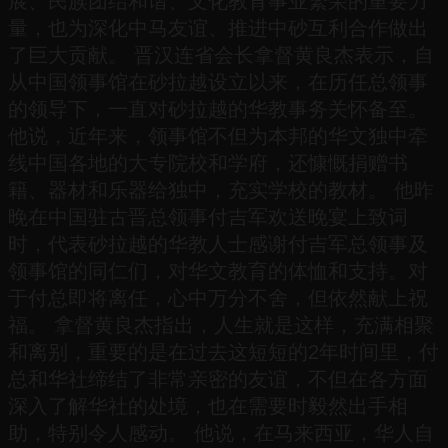
展、民族团结和谐、文化教育事业繁荣的重要力
量，也为深化中马友谊、推进中砂互利合作做出
了巨大贡献。 晋汉连省会长拿督黄良杰表示，自
从中国领事馆在砂拉越设立以来，在历任总领事
的领导下，一直对砂拉越的华教事务关怀备至。
他说，近年来，领事馆不但为本邦的华文独中牵
线中国各地的大专院校和学府，还慷慨捐赠书
籍、器材和乐器给独中，充实学校的教材。 他昨
晚在中国驻古晋总领事付吉军欢送晚宴上致词
时，代表砂拉越的华教人士感谢付吉军总领事及
领事馆的同仁们，对华文教育的体恤和支持。对
于付总即将离任，心中万分不舍，但依然献上祝
福。 拿督黄良杰指出，人生就是这样，充满相聚
和离别，重要的是在过去这短短的2年时间里，付
总和华社缔结了非常亲密的友谊，不但在各方面
深入了解华社的处境，也在需要时毅然出手相
助，特别令人感动。 他说，在马来西亚，华人自