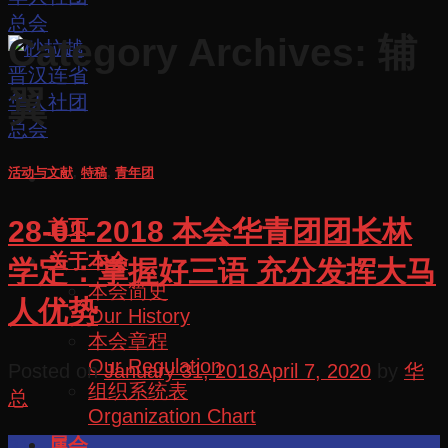
Category Archives:
辅
翼
活动与文献
,
特稿
,
青年团
28-01-2018 本会华青团团长林
首页
关于本会
学定：掌握好三语 充分发挥大马
本会简史
人优势
Our History
本会章程
Our Regulation
Posted on
January 31, 2018
April 7, 2020
by
华
组织系统表
总
Organization Chart
属会
31