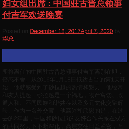
妇女组出席 : 中国驻古晋总领事
付吉军欢送晚宴
Posted on
December 18, 2017
April 7, 2020
by
华总
18
Dec
即将离任的中国驻古晋总领事付吉军离别在即，
倍感不舍。从2016年1月18日抵达古晋的第1天开
始，他就感受到了砂拉越的热情和魅力，他经常
和友人提起，砂拉越是一个福地，物产富饶、政
通人和、不同民族和谐共存以及多元文化交融辉
映。作为一名外交官，他高兴和欣慰的是，在过
去的2年里，中国和砂拉越的友好合作关系在双方
的共同努力下不断深化，高层交往日益紧密，互