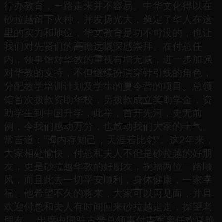
行办教育，一路走来并不容易。中华文化得以在
砂拉越留下火种，并发扬光大，奠定了华人在这
里的实力和地位，华文教育是功不可没的，也让
我们对先贤们的高瞻远嘱深感崇拜。在付总任
内，领事馆对华教的重视有增无减，进一步加强
对华教的支持，不但继续扮演穿针引线的角色，
分配教学培训计划及学生的夏令营的项目。总领
馆首次拨款资助华校，另拨款成立奖助学金，资
助学生到中国升学，此举，首开先河，史无前
例，令我们感动万分，也鼓动我们大家的士气。
常言道：“海内存知己，天涯若比邻”。这2年来，
大家相处愉快，付总和夫人不但是砂拉越的好朋
友，更是砂拉越华教的好朋友，祝福两位一路顺
风，而且此去一切平安顺利，身体健康，一家幸
福。他希望不久的将来，大家可以再见面，并且
欢迎付总和夫人有时间回来砂拉越走走，探望老
朋友。 出席中国驻古晋总领事付吉军离任欢送晚