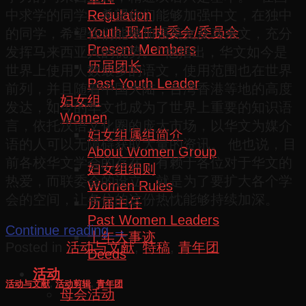
Regulation
中求学的同学，希望你们能够加强中文，在独中
Youth 现任执委会/委员会
的同学，希望你们能够加强英文及马来文，充分
Present Members
发挥马来西亚人的优势。” 他指出，华文如今是
历届团长
世界上使用人数最多的语文，使用范围也在世界
Past Youth Leader
前列，并且随着中国大陆，台湾香港等地的高度
妇女组
发达，如今的华文也成为了世界上重要的知识语
Women
言，依托汉语文化圈的庞大市场，以华文为媒介
妇女组属组简介
语的人可以无障碍获取大量的资讯。 他也说，目
About Women Group
前各校华文学会的存在，有赖于各位对于华文的
妇女组细则
热爱，而联委会的设立，就是为了要扩大各个学
Women Rules
会的空间，让各位的这份热忱能够持续加深。
历届主任
Past Women Leaders
Continue reading
→
十年大事迹
Posted in
活动与文献
,
特稿
,
青年团
Deeds
活动
活动与文献
,
活动剪辑
,
青年团
母会活动