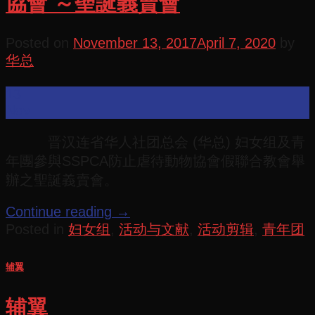
協會 ～聖誕義賣會
Posted on
November 13, 2017
April 7, 2020
by
华总
13
Nov
晋汉连省华人社团总会 (华总) 妇女组及青
年團參與SSPCA防止虐待動物協會假聯合教會舉
辦之聖誕義賣會。
Continue reading
→
Posted in
妇女组
,
活动与文献
,
活动剪辑
,
青年团
辅翼
辅翼