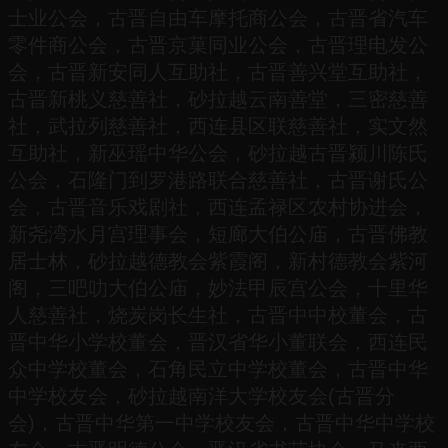
士业公会，古晋自由车摩托商公会，古晋省汽车
零件商公会，古晋京菓同业公会，古晋理电发公
会，古晋新安同人互助社，古晋善兴堂互助社，
古晋新桃义慈善社，砂拉越云南善堂，三密慈善
社，武拉列慈善社，西连县区联慈善社，实文然
互助社，新巫瑶中华公会，砂拉越古晋颍川陈氏
公会，石隆门到罗港路联合慈善社，古晋谢氏公
会，古晋音乐戏剧社，西连孟禄区农村协进会，
新尧湾水月宫理事会，短廊大伯公庙，古晋佛教
居士林，砂拉越德教会紫霞阁，新村德教会紫河
阁，三吧叻大伯公庙，妙法甲辰宫公会，十里华
人慈善社，烧炭岗长生社，古晋中中校董会，古
晋中华小学校董会，晋汉省华小董联会，西连民
众中学校董会，石角民立中学校董会，古晋中华
中学校友会，砂拉越南洋大学校友会(古晋分
会)，古晋中华第一中学校友会，古晋中华中学校