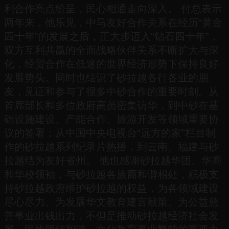
利合作亮点纷呈，民心相通走向深入。 付总表示
两年来，他乐见，中马友好合作关系在经历“黄金
四十年”的发展之后，正大步迈入“钻石四十年”，
双方互利共赢的全面战略伙伴关系不断扩大与深
化，经贸合作在低迷的世界经济形势下保持良好
发展势头。同时也结识了砂拉越各行各业的朋
友，见证和参与了很多中砂合作的重要时刻。从
首席部长和多位政府高员密集访华，到中砂在基
础设施建设、产能合作、旅游开发等领域重要协
议的签署；从中国中央电视台“远方的家”栏目制
作的砂拉越系列纪录片热播，到云南、福建与砂
拉越结为友好省州。 他也感谢砂拉越华团、华商
和华校领袖，与砂拉越各族裔和谐相处，积极支
持砂拉越政府维护砂拉越的权益，为各领域建设
尽心尽力、为发展华文教育建言献策、为公益慈
善事业出钱出力，不但是推动砂拉越经济社会发