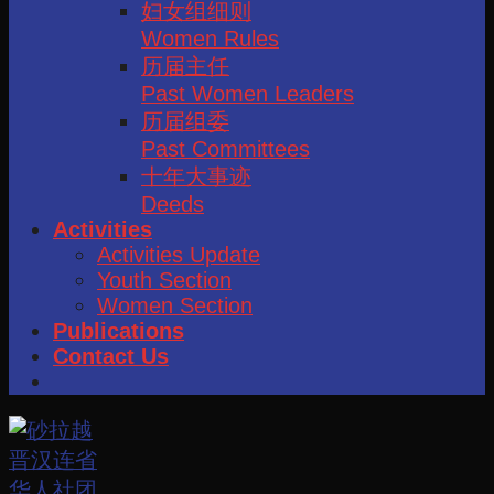
妇女组细则
Women Rules
历届主任
Past Women Leaders
历届组委
Past Committees
十年大事迹
Deeds
Activities
Activities Update
Youth Section
Women Section
Publications
Contact Us