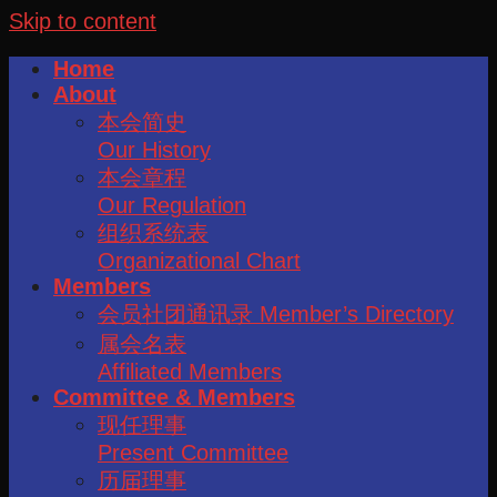
Skip to content
Home
About
本会简史
Our History
本会章程
Our Regulation
组织系统表
Organizational Chart
Members
会员社团通讯录 Member’s Directory
属会名表
Affiliated Members
Committee & Members
现任理事
Present Committee
历届理事