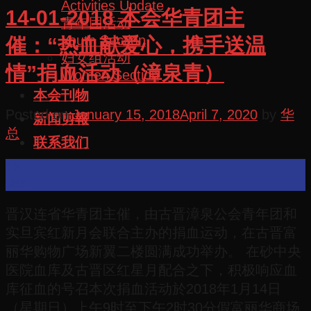
Activities Update
14-01-2018 本会华青团主
青年团活动
Youth Section
催：“热血献爱心，携手送温
妇女组活动
情”捐血活动（漳泉青）
Women Section
本会刊物
Posted on
January 15, 2018
April 7, 2020
by
华
新闻剪報
总
联系我们
15
Jan
晋汉连省华青团主催，由古晋漳泉公会青年团和
实旦宾红新月会联合主办的捐血运动，在古晋富
丽华购物广场新翼二楼圆满成功举办。 在砂中央
医院血库及古晋区红星月配合之下，积极响应血
库征血的号召本次捐血活动於2018年1月14日
（星期日）上午9时至下午2时30分假富丽华商场