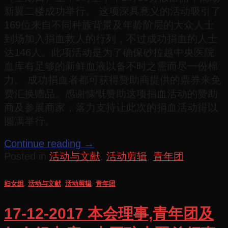
新翼二楼成功举行。 这项深具意义的活动吸引了
169位来自不同种族背景及年龄阶层的大众人士
到场加入捐血救人的行列，不过成功捐血的人士
达146人。此项活动是为了确保砂拉越中央医院
血库有足够的新鲜血液以备不时之需而尽一份棉
力。 成功捐血者都可获得赞助商提供的票券来免
费汇换赠品。感谢慷慨赞助这项捐血活动的赞助
商及参展商家，落力支持让此次的捐血活动得以
圆满举行。
Continue reading
→
Posted in
活动与文献
,
活动剪辑
,
青年团
妇女组
,
活动与文献
,
活动剪辑
,
青年团
17-12-2017 本会理事,青年团及