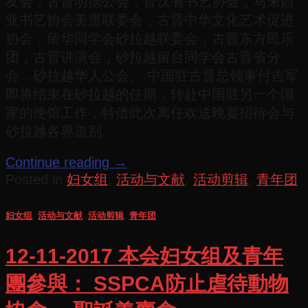
友会，古晋明德公会，晋汉省书艺协会，马来西
亚书艺协会美里联委会，古晋中华文化艺术促进
协会，留华同学会砂拉越联委会，古晋东方民乐
团，古晋讲演会，砂拉越留台同学会古晋省分
会，砂拉越华人公会。 中国驻古晋总领事付吉军
即将结束在砂拉越的任期，转赴中国驻另一个国
家的使馆工作，特借此次离任欢送晚宴招待会与
砂拉越各界道别。
Continue reading
→
Posted in
妇女组
,
活动与文献
,
活动剪辑
,
青年团
妇女组
,
活动与文献
,
活动剪辑
,
青年团
12-11-2017 本会妇女组及青年
團參與： SSPCA防止虐待動物