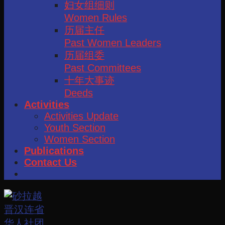
妇女组细则
Women Rules
历届主任
Past Women Leaders
历届组委
Past Committees
十年大事迹
Deeds
Activities
Activities Update
Youth Section
Women Section
Publications
Contact Us