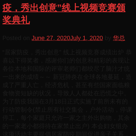
疫，秀出创意”线上视频竞赛颁
奖典礼
Posted on
June 27, 2020
July 1, 2020
by
华总
“居家防疫，秀出创意” 线上视频竞赛成绩出炉 恭
喜以下得奖者，感谢你们的创意和精彩的表现让
各位本地和国际的评审老师们都绞尽了脑汁才统
一出来的成绩～～ 新冠肺炎在全球各地蔓延，造
成了严重人亡，经济危机，甚至有些国家面临粮
食物资短缺的状况，导致人人都处在恐慌之中。
为了防疫我国在3月18日正式实施了前所未有的
行动管制令(禁止所有社交集会，户外活动，停课
停工，每个家庭只允许一家之主外出购物，其余
的一家老小都得待在家禁止出户) 本会妇女组办
这项活动主要提倡居家防疫期间促进亲子关系，