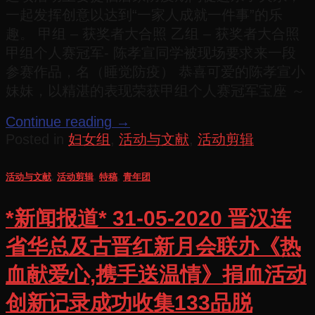
一起发挥创意以达到“一家人成就一件事”的乐
趣。 甲组 – 获奖者大合照 乙组 – 获奖者大合照
甲组个人赛冠军- 陈孝宣同学被现场要求来一段
参赛作品，名（睡觉防疫） 恭喜可爱的陈孝宣小
妹妹，以精湛的表现荣获甲组个人赛冠军宝座 ～
Continue reading
→
Posted in
妇女组
,
活动与文献
,
活动剪辑
活动与文献
,
活动剪辑
,
特稿
,
青年团
*新闻报道* 31-05-2020 晋汉连
省华总及古晋红新月会联办《热
血献爱心,携手送温情》捐血活动
创新记录成功收集133品脱