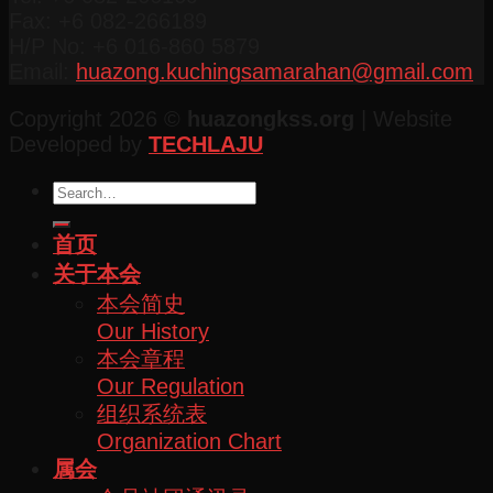
Fax: +6 082-266189
H/P No: +6 016-860 5879
Email:
huazong.kuchingsamarahan@gmail.com
Copyright 2026 ©
huazongkss.org
| Website
Developed by
TECHLAJU
首页
关于本会
本会简史
Our History
本会章程
Our Regulation
组织系统表
Organization Chart
属会