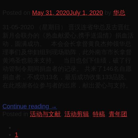
Posted on
May 31, 2020
July 1, 2020
by
华总
31-05-2020 （星期日） 晋汉连省华总及古晋红
新月会联办的《热血献爱心,携手送温情》捐血活
动，圆满成功。 本会会长拿督黄良杰帅领华总
理事们及华妇组到现场助阵，此外南市市长拿督
黄鸿圣也前来支持。 当日也创下佳绩，破了行
动管制令期间捐血者的记录。 共来了146名自愿
捐血者，不成功13名，最后成功收集133品脱。
在此感谢各位参与者的出席，献出爱心与支持。
Continue reading
→
Posted in
活动与文献
,
活动剪辑
,
特稿
,
青年团
1