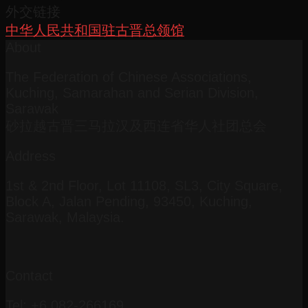
外交链接
中华人民共和国驻古晋总领馆
About
The Federation of Chinese Associations,
Kuching, Samarahan and Serian Division,
Sarawak
砂拉越古晋三马拉汉及西连省华人社团总会
Address
1st & 2nd Floor, Lot 11108, SL3, City Square,
Block A, Jalan Pending, 93450, Kuching,
Sarawak, Malaysia.
Contact
Tel: +6 082-266169