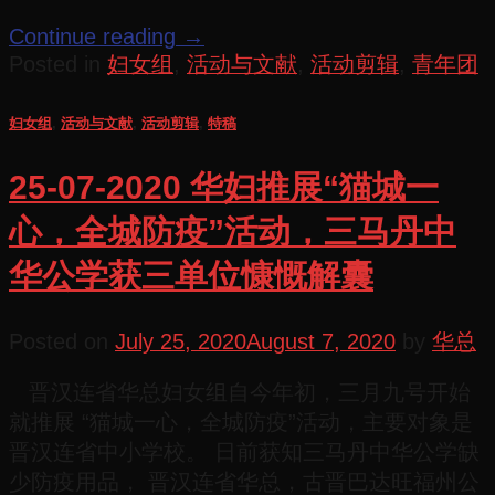
Continue reading
→
Posted in
妇女组
,
活动与文献
,
活动剪辑
,
青年团
妇女组
,
活动与文献
,
活动剪辑
,
特稿
25-07-2020 华妇推展“猫城一
心，全城防疫”活动，三马丹中
华公学获三单位慷慨解囊
Posted on
July 25, 2020
August 7, 2020
by
华总
晋汉连省华总妇女组自今年初，三月九号开始
就推展 “猫城一心，全城防疫”活动，主要对象是
晋汉连省中小学校。 日前获知三马丹中华公学缺
少防疫用品， 晋汉连省华总，古晋巴达旺福州公