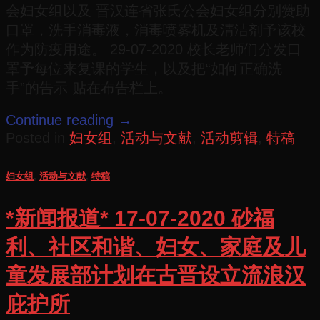
会妇女组以及 晋汉连省张氏公会妇女组分别赞助
口罩，洗手消毒液，消毒喷雾机及清洁剂予该校
作为防疫用途。 29-07-2020 校长老师们分发口
罩予每位来复课的学生，以及把“如何正确洗
手”的告示 贴在布告栏上。
Continue reading
→
Posted in
妇女组
,
活动与文献
,
活动剪辑
,
特稿
妇女组
,
活动与文献
,
特稿
*新闻报道* 17-07-2020 砂福
利、社区和谐、妇女、家庭及儿
童发展部计划在古晋设立流浪汉
庇护所