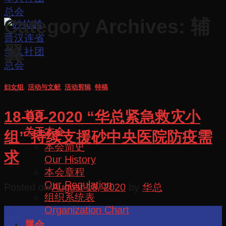
Category Archives:
辅
翼
妇女组
,
活动与文献
,
活动剪辑
,
特稿
18-08-2020 “华总紧急救灾小
首页
关于本会
组” 持续支援砂中央医院防疫需
本会简史
求
Our History
本会章程
Our Regulation
Posted on
August 18, 2020
by
华总
组织系统表
Organization Chart
18
Aug
属会