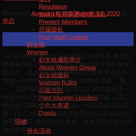
Regulation
Posted on
August 14, 2020
August 18, 2020
by
Youth 现任执委会/委员会
华总
Present Members
历届团长
14
Past Youth Leader
Aug
妇女组
Women
14-08-2020 (星期五) #砂州817全面复课 考虑到
妇女组属组简介
教师和在校工作者能在更安心的情况下进行教学
About Women Group
及工作，晋汉连省华总捐赠200片面罩予古晋中
妇女组细则
华第一中学作为教师及职员们的防疫用途。 图
Women Rules
一， 由本会会长拿督黄良杰(左三)移交面罩予一
历届主任
中校长叶宗元(中) (左一)华青财政郑国栋，(左二)
Past Women Leaders
本会执行顾问黄张金发，(右一)华妇组秘书田美
十年大事迹
Deeds
丽，(右二)华妇组主任张慧娇及(右三)本会秘书长
林亚德陪同 移交仪式结束后，会长与几位华总领
活动
袖合影留念
母会活动