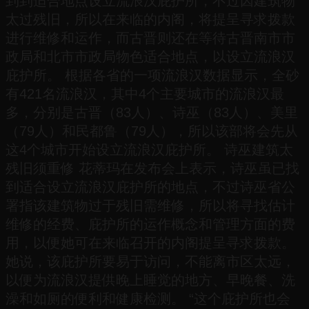
到到适合地点设立流浪汉庇护所，不过因建筑物
太过残旧，所以在来临的内阁，将提呈寻求拨款
进行维修和运作，而古晋则还在等待古晋南市市
政局和北市市政局物色适合地点，以设立流浪汉
庇护所。 根据各省的一项流浪汉数据显示，全砂
有421名流浪汉，其中4个主要城市的流浪汉最
多，分别是古晋（83人）、诗巫（83人）、美里
（79人）和民都鲁（79人），所以该部将会先从
这4个城市开始设立流浪汉庇护所。 诗巫建筑太
残旧须重修 花蒂玛在发布会上表示，诗巫虽已找
到适合设立流浪汉庇护所的地点，不过诗巫省公
署指该建筑物过于残旧需维修，所以将寻找估计
维修的经费、庇护所的运作概念和管理方面的费
用，以便她可在来临召开的内阁提呈寻求拨款。
她说，该庇护所要易于访问，不能离市区太远，
以便为流浪汉提供晚上睡觉的地方、早晚餐、洗
澡和如厕的便利和健康检测。 “这个庇护所也会