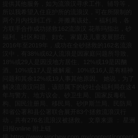
提供其他服务，如为流浪汉寻求工作、辅导等，
所以我希望入住庇护所的流浪汉，可在所限制的
两个月内找到工作，并搬离该处。” 福利局，各
方联手合作成功拯救162流浪汉 花蒂玛指出，砂
福利、社区和谐、妇女、家庭及儿童发展部在
2016年至2019年，成功在全砂拯救的162名流浪
汉中，有38%或62人流浪是因家庭问题所导致、
18%或29人是因没地方居住、12%或19是因酗
酒、10%或17人是被解雇、10%或16人是有精神
问题和其余12%或19人事其他原因。 她说，为了
解决流浪汉问题，该部属下的砂社会福利局在这4
年与警方、地方议会、砂卫生局、国家反毒机
构、国民注册局、移民局、砂伊斯兰局、民防局
和省公署和县公署联合展开83个拯救流浪汉行
动，共有276名流浪汉被拯救。 文章来源 ： 星洲
日报online 附上链
接 https://www.sinchew.com.my/content/content