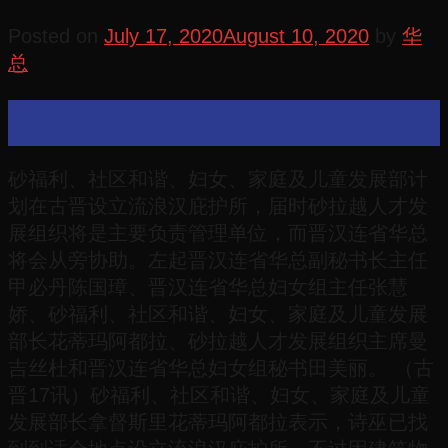
Posted on
July 17, 2020
August 10, 2020
by
华
总
17
Jul
砂福利、社区和谐、妇女、家庭及儿童发展部计
划在古晋设立流浪汉庇护所，届时砂拉越人才发
展组织将是主要负责管理单位，而晋汉连省华总
将会从旁协助。左起晋汉连省华总副秘书长主任
甲必丹陈国璋、晋汉连省华总妇女组主任张慧
娇、砂福利、社区和谐、妇女、家庭及儿童发展
部长花蒂玛阿都拉、砂拉越人才发展组织主席曼
吉丝杜和晋汉连省华总妇女组秘书田美丽。 （古
晋17讯）砂福利、社区和谐、妇女、家庭及儿童
发展部长拿督斯里花蒂玛阿都拉表示，诗巫已找