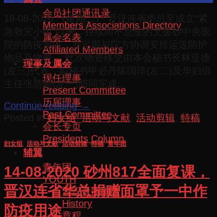
会员社团通讯录
18-08-2020 （星期二） 晋汉连省华总至成立“紧
Members Associations Directory
急救灾小组”以来，持续而不怠慢的支援砂中央医
属会名表
院的防疫需求，并定期与院方协调安排运送防护
Affiliated Members
物品及物资。 此次物资移交由本会秘书长林亚德
理事及属会
(左三)代表，副秘书甲必丹陈国璋(左二)及华妇组
现任理事
主任张慧娇(左一)陪同完成。
Present Committee
历届理事
Continue reading
→
Past Committee
Posted in
妇女组
,
活动与文献
,
活动剪辑
,
特稿
会长专页
Presidents Column
妇女组
,
活动与文献
,
活动剪辑
,
特稿
,
青年团
辅翼
青年团
14-08-2020 砂州817全面复课，
YOUTH
晋汉连省华总捐赠面罩予一中作
晋汉青团由来
History
防疫用途
章程