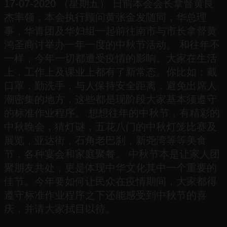
17-07-2020 （星期五） 日前本会会长拿督黄良
杰率领，本会执行顾问黄张金发随同，华总理
事，华青团及华妇组一起前往南市与市长拿督黄
鸿圣商讨举办一年一度的中秋节活动。 和往年不
一样，今年一切都遭受疫情的影响。大家在生活
上，工作上及课业上都有了新常态。你比如：戴
口罩，勤洗手，与人保持安全距离，避免出席人
潮密集的地方，这些都是现阶段大家基本须遵守
的标准作业程序。 想想往年的中秋节，有精彩的
中秋晚会，猜灯谜，五花八门的中秋灯笼比赛及
展览，亚达街，石角老巴刹，新尧湾等等美食
节，各种宴会和家庭聚餐。 中秋节本是让家人团
聚朋友共处，更是体现中华文化其中一个重要的
佳节。今年要如何让民众在疫情期间，大家都得
遵守标准作业程序之下还能感受到中秋节的喜
庆，并请大家拭目以待。