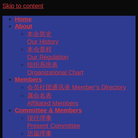
Skip to content
Home
About
本会简史
Our History
本会章程
Our Regulation
组织系统表
Organizational Chart
Members
会员社团通讯录 Member’s Directory
属会名表
Affiliated Members
Committee & Members
现任理事
Present Committee
历届理事