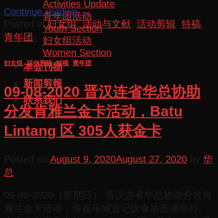
Activities Update
Continue reading
→
青年团活动
Posted in
妇女组
,
活动与文献
,
活动剪辑
,
特稿
,
Youth Section
青年团
妇女组活动
Women Section
妇女组
,
活动剪辑
,
特稿
,
青年团
本会刊物
新闻剪報
09-08-2020 晋汉连省华总协助
联系我们
分发肯雅兰金卡活动，Batu
Lintang 区 305人获金卡
Posted on
August 9, 2020
August 27, 2020
by
华
总
09-08-2020（星期日） 晋汉连省华总协助分发肯
雅兰金卡活动，假嘉乐城贤记饮食坊圆满举行。