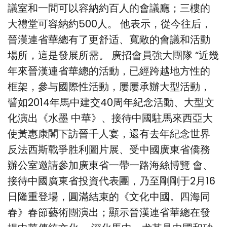
議室和一間可以容納約百人的會議廳；三樓的
大禮堂可容納約500人。 他表示，從今往后，
晉漢連省華總有了更舒适、寬敞的會議和活動
場所，這是發展所需。 廣招會員強大團隊 “近幾
年來晉漢連省華總的活動，已經跨越地方性的
框架，參与國際性活動，屢屢承辦大型活動，
譬如2014年馬中建交40周年紀念活動、大型文
化演出《水墨 中華》、接待中國駐馬來西亞大
使黃惠康閣下訪晉千人宴，還有去年紀念世界
反法西斯戰爭胜利圖片展、受中國廣東省僑務
辦公室邀請參加廣東省一帶一路海絲博覽 會、
接待中國廣東省投資代表團，乃至剛剛于2月16
日隆重登場，圓滿結束的《文化中國。四海同
春》春節藝術團演出；顯示晉漢連省華總在發