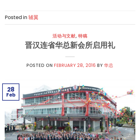
Posted in
辅翼
活动与文献
,
特稿
晋汉连省华总新会所启用礼
POSTED ON
FEBRUARY 28, 2016
BY
华总
28
Feb