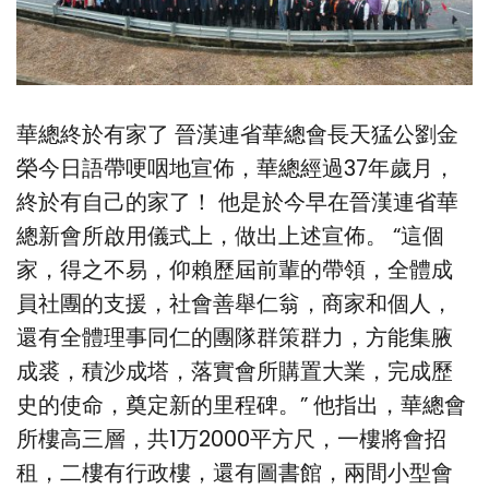
華總終於有家了 晉漢連省華總會長天猛公劉金
榮今日語帶哽咽地宣佈，華總經過37年歲月，
終於有自己的家了！ 他是於今早在晉漢連省華
總新會所啟用儀式上，做出上述宣佈。 “這個
家，得之不易，仰賴歷屆前輩的帶領，全體成
員社團的支援，社會善舉仁翁，商家和個人，
還有全體理事同仁的團隊群策群力，方能集腋
成裘，積沙成塔，落實會所購置大業，完成歷
史的使命，奠定新的里程碑。” 他指出，華總會
所樓高三層，共1万2000平方尺，一樓將會招
租，二樓有行政樓，還有圖書館，兩間小型會