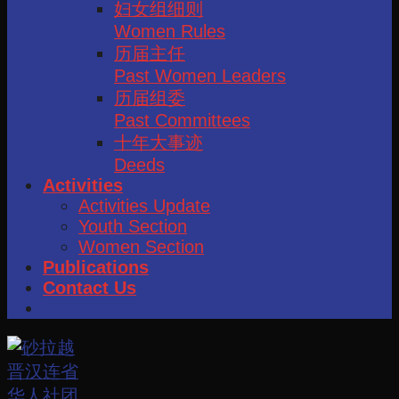
妇女组细则
Women Rules
历届主任
Past Women Leaders
历届组委
Past Committees
十年大事迹
Deeds
Activities
Activities Update
Youth Section
Women Section
Publications
Contact Us