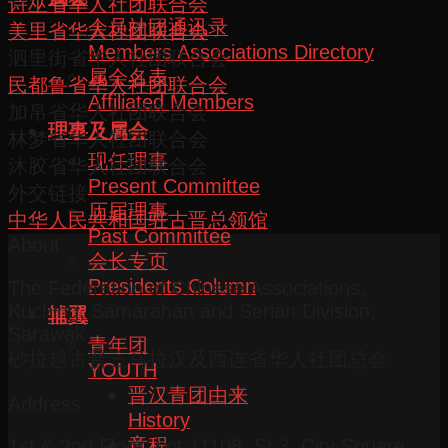
诗巫省华人社团联合会
会员社团通讯录
美里省华人社团联合会
Members Associations Directory
泗里街省华人社团联合会
属会名表
民都鲁省华人社团联合会
Affiliated Members
加帛省华人社团联合会
理事及属会
林梦省华人社团联合会
现任理事
沐胶省华人社团联合会
Present Committee
外交链接
历届理事
中华人民共和国驻古晋总领馆
Past Committee
About
会长专页
Presidents Column
The Federation of Chinese Associations,
Kuching, Samarahan and Serian Division,
辅翼
Sarawak
青年团
砂拉越古晋三马拉汉及西连省华人社团总会
YOUTH
晋汉青团由来
Address
History
章程
1st & 2nd Floor, Lot 11108, SL3, City Square,