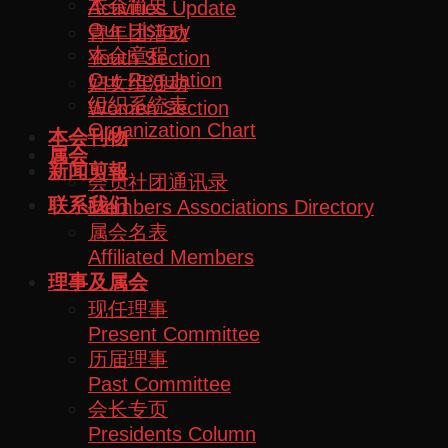
本会简史
Activities Update
Our History
青年团活动
本会章程
Youth Section
Our Regulation
妇女组活动
组织系统表
Women Section
Organization Chart
本会刊物
属会
新闻剪報
会员社团通讯录
联系我们
Members Associations Directory
属会名表
Affiliated Members
理事及属会
现任理事
Present Committee
历届理事
Past Committee
会长专页
Presidents Column