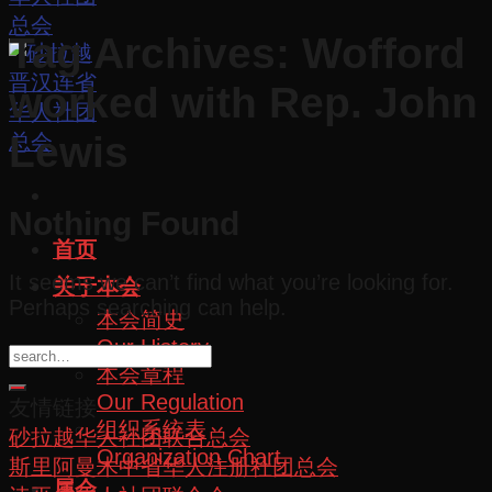
Tag Archives:
Wofford
worked with Rep. John
Lewis
Nothing Found
首页
It seems we can’t find what you’re looking for.
关于本会
Perhaps searching can help.
本会简史
Our History
本会章程
Our Regulation
友情链接
组织系统表
砂拉越华人社团联合总会
Organization Chart
斯里阿曼木中省华人注册社团总会
属会