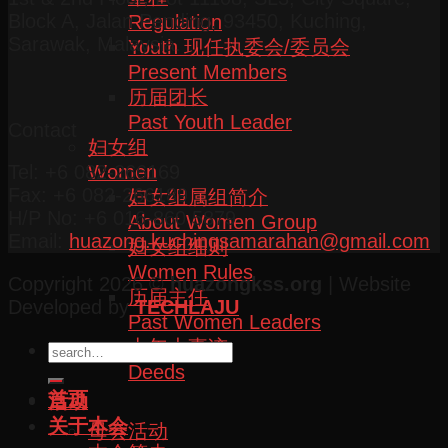
Block A, Jalan Pending, 93450, Kuching,
Regulation
Sarawak, Malaysia.
Youth 现任执委会/委员会
Present Members
历届团长
Past Youth Leader
Contact
妇女组
Women
Tel: +6 082-266169
Fax: +6 082-266189
妇女组属组简介
H/P No: +6 016-860 5879
About Women Group
Email:
huazong.kuchingsamarahan@gmail.com
妇女组细则
Women Rules
Copyright 2026 ©
huazongkss.org
| Website
历届主任
Developed by
TECHLAJU
Past Women Leaders
十年大事迹
Deeds
首页
活动
关于本会
母会活动