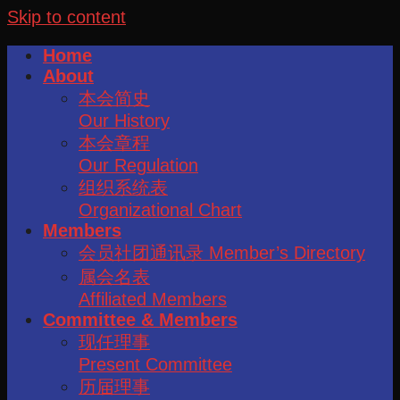
Skip to content
Home
About
本会简史
Our History
本会章程
Our Regulation
组织系统表
Organizational Chart
Members
会员社团通讯录 Member’s Directory
属会名表
Affiliated Members
Committee & Members
现任理事
Present Committee
历届理事