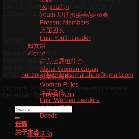
Block A, Jalan Pending, 93450, Kuching,
Regulation
Sarawak, Malaysia.
Youth 现任执委会/委员会
Present Members
历届团长
Past Youth Leader
Contact
妇女组
Women
Tel: +6 082-266169
Fax: +6 082-266189
妇女组属组简介
H/P No: +6 016-860 5879
About Women Group
Email:
huazong.kuchingsamarahan@gmail.com
妇女组细则
Women Rules
Copyright 2026 ©
huazongkss.org
| Website
历届主任
Developed by
TECHLAJU
Past Women Leaders
十年大事迹
Deeds
首页
活动
关于本会
母会活动