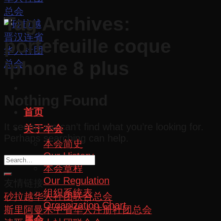
Tag Archives:
portefeuille coque
iphone 8 plus
Nothing Found
首页
It seems we can’t find what you’re looking for.
关于本会
Perhaps searching can help.
本会简史
Our History
本会章程
Our Regulation
友情链接
组织系统表
砂拉越华人社团联合总会
Organization Chart
斯里阿曼木中省华人注册社团总会
属会