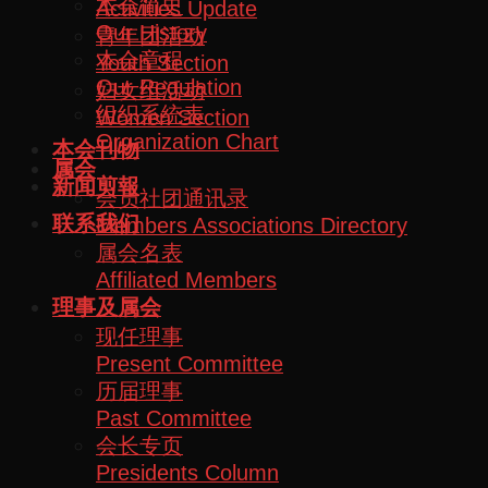
本会简史
Activities Update
Our History
青年团活动
本会章程
Youth Section
Our Regulation
妇女组活动
组织系统表
Women Section
Organization Chart
本会刊物
属会
新闻剪報
会员社团通讯录
联系我们
Members Associations Directory
属会名表
Affiliated Members
理事及属会
现任理事
Present Committee
历届理事
Past Committee
会长专页
Presidents Column