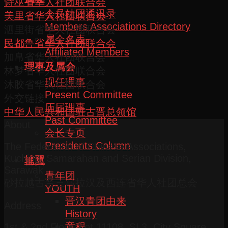
诗巫省华人社团联合会
会员社团通讯录
美里省华人社团联合会
Members Associations Directory
泗里街省华人社团联合会
属会名表
民都鲁省华人社团联合会
Affiliated Members
加帛省华人社团联合会
理事及属会
林梦省华人社团联合会
现任理事
沐胶省华人社团联合会
Present Committee
外交链接
历届理事
中华人民共和国驻古晋总领馆
Past Committee
About
会长专页
Presidents Column
The Federation of Chinese Associations,
Kuching, Samarahan and Serian Division,
辅翼
Sarawak
青年团
砂拉越古晋三马拉汉及西连省华人社团总会
YOUTH
晋汉青团由来
Address
History
章程
1st & 2nd Floor, Lot 11108, SL3, City Square,