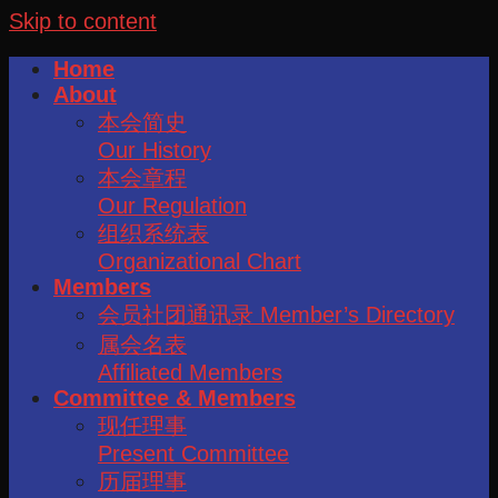
Skip to content
Home
About
本会简史
Our History
本会章程
Our Regulation
组织系统表
Organizational Chart
Members
会员社团通讯录 Member’s Directory
属会名表
Affiliated Members
Committee & Members
现任理事
Present Committee
历届理事