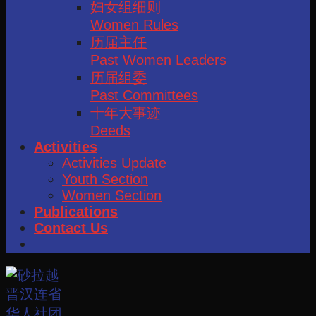
妇女组细则
Women Rules
历届主任
Past Women Leaders
历届组委
Past Committees
十年大事迹
Deeds
Activities
Activities Update
Youth Section
Women Section
Publications
Contact Us