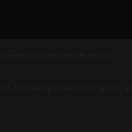
g, Samarahan and Serian Division, Sarawak
ock A, Jalan Pending, 93450, Kuching, Sarawak, Ma