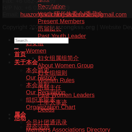
Fax: +6 082-266189
Regulation
H/P No: +6 016-860 5879
Youth 现任执委会/委员会
Email:
huazong.kuchingsamarahan@gmail.com
Present Members
Copyright 2026 ©
huazongkss.org
| Website De
历届团长
Past Youth Leader
妇女组
Women
首页
妇女组属组简介
关于本会
About Women Group
本会简史
妇女组细则
Our History
Women Rules
本会章程
历届主任
Our Regulation
Past Women Leaders
组织系统表
十年大事迹
Organization Chart
Deeds
属会
活动
会员社团通讯录
母会活动
Members Associations Directory