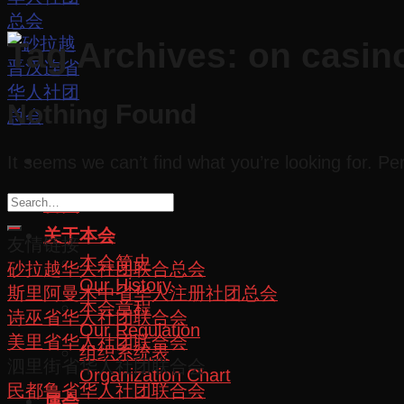
Tag Archives:
on casin
Nothing Found
It seems we can’t find what you’re looking for. P
首页
关于本会
友情链接
本会简史
砂拉越华人社团联合总会
Our History
斯里阿曼木中省华人注册社团总会
本会章程
诗巫省华人社团联合会
Our Regulation
美里省华人社团联合会
组织系统表
泗里街省华人社团联合会
Organization Chart
民都鲁省华人社团联合会
属会