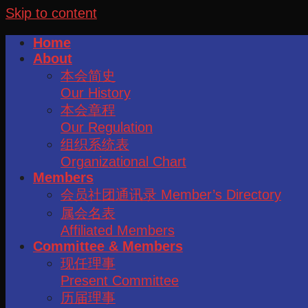
Skip to content
Home
About
本会简史
Our History
本会章程
Our Regulation
组织系统表
Organizational Chart
Members
会员社团通讯录 Member’s Directory
属会名表
Affiliated Members
Committee & Members
现任理事
Present Committee
历届理事