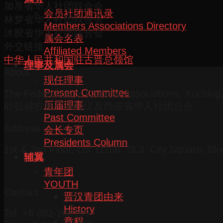
加帛省华人社团联合会
会员社团通讯录
林梦省华人社团联合会
Members Associations Directory
沐胶省华人社团联合会
属会名表
外交链接
Affiliated Members
中华人民共和国驻古晋总领馆
理事及属会
About
现任理事
Present Committee
The Federation of Chinese Associations, Kuchin
历届理事
砂拉越古晋三马拉汉及西连省华人社团总会
Past Committee
Address
会长专页
Presidents Column
1st & 2nd Floor, Lot 11108, SL3, City Square, Bl
辅翼
青年团
YOUTH
Contact
晋汉青团由来
History
Tel: +6 082-266169
章程