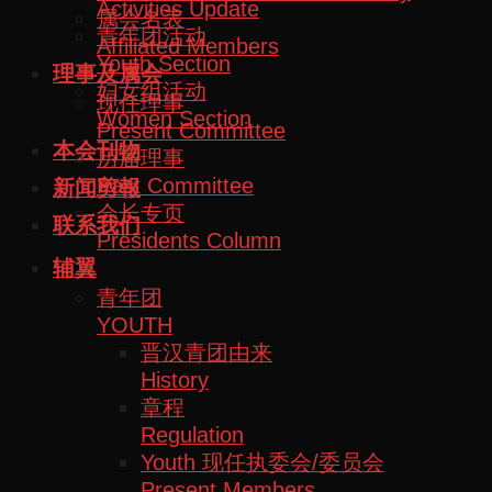
Activities Update
属会名表
青年团活动
Affiliated Members
Youth Section
理事及属会
妇女组活动
现任理事
Women Section
Present Committee
本会刊物
历届理事
Past Committee
新闻剪報
会长专页
联系我们
Presidents Column
辅翼
青年团
YOUTH
晋汉青团由来
History
章程
Regulation
Youth 现任执委会/委员会
Present Members