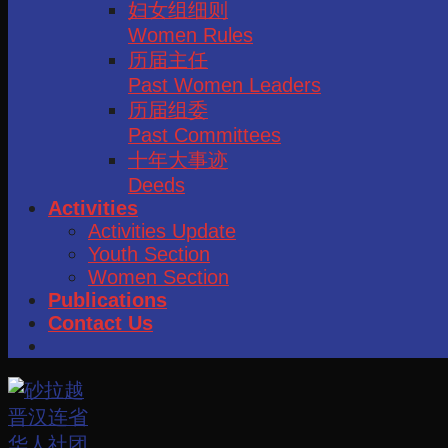
妇女组细则
Women Rules
历届主任
Past Women Leaders
历届组委
Past Committees
十年大事迹
Deeds
Activities
Activities Update
Youth Section
Women Section
Publications
Contact Us