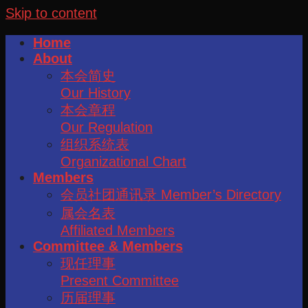
Skip to content
Home
About
本会简史
Our History
本会章程
Our Regulation
组织系统表
Organizational Chart
Members
会员社团通讯录 Member’s Directory
属会名表
Affiliated Members
Committee & Members
现任理事
Present Committee
历届理事