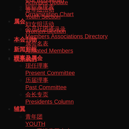
Activities Update
组织系统表
青年团活动
Organization Chart
Youth Section
属会
妇女组活动
会员社团通讯录
Women Section
Members Associations Directory
本会刊物
属会名表
新闻剪報
Affiliated Members
理事及属会
联系我们
现任理事
Present Committee
历届理事
Past Committee
会长专页
Presidents Column
辅翼
青年团
YOUTH