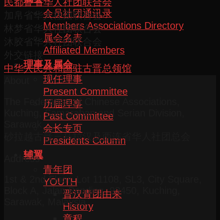
民都鲁省华人社团联合会
会员社团通讯录
加帛省华人社团联合会
Members Associations Directory
林梦省华人社团联合会
属会名表
沐胶省华人社团联合会
Affiliated Members
外交链接
理事及属会
中华人民共和国驻古晋总领馆
现任理事
About
Present Committee
The Federation of Chinese Associations,
历届理事
Kuching, Samarahan and Serian Division,
Past Committee
Sarawak
会长专页
砂拉越古晋三马拉汉及西连省华人社团总会
Presidents Column
辅翼
Address
青年团
1st & 2nd Floor, Lot 11108, SL3, City Square,
YOUTH
Block A, Jalan Pending, 93450, Kuching,
晋汉青团由来
Sarawak, Malaysia.
History
章程