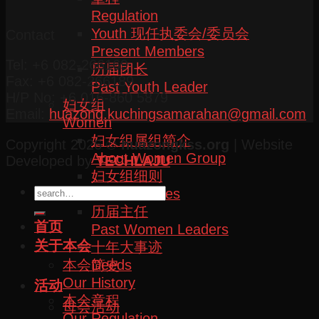
Regulation
Youth 现任执委会/委员会
Contact
Present Members
Tel: +6 082-266169
历届团长
Fax: +6 082-266189
Past Youth Leader
H/P No: +6 016-860 5879
妇女组
Email:
huazong.kuchingsamarahan@gmail.com
Women
妇女组属组简介
Copyright 2026 ©
huazongkss.org
| Website
About Women Group
Developed by
TECHLAJU
妇女组细则
Women Rules
历届主任
首页
Past Women Leaders
关于本会
十年大事迹
本会简史
Deeds
Our History
活动
本会章程
母会活动
Our Regulation