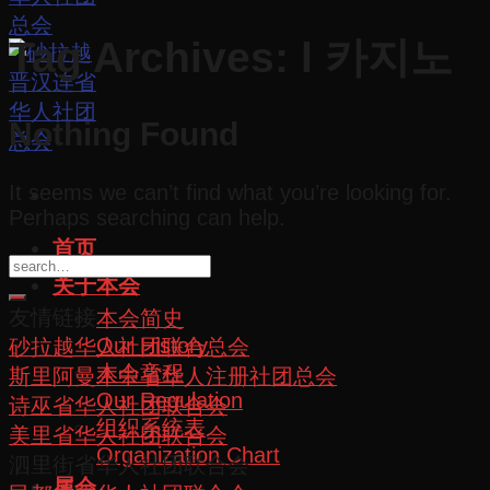
Tag Archives:
l 카지노
Nothing Found
It seems we can’t find what you’re looking for.
Perhaps searching can help.
首页
关于本会
友情链接
本会简史
Our History
砂拉越华人社团联合总会
本会章程
斯里阿曼木中省华人注册社团总会
Our Regulation
诗巫省华人社团联合会
组织系统表
美里省华人社团联合会
Organization Chart
泗里街省华人社团联合会
属会