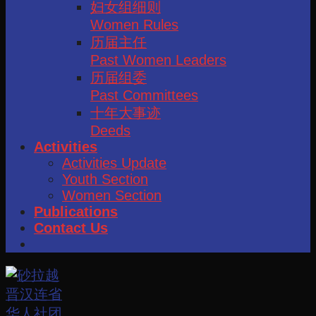
妇女组细则
Women Rules
历届主任
Past Women Leaders
历届组委
Past Committees
十年大事迹
Deeds
Activities
Activities Update
Youth Section
Women Section
Publications
Contact Us