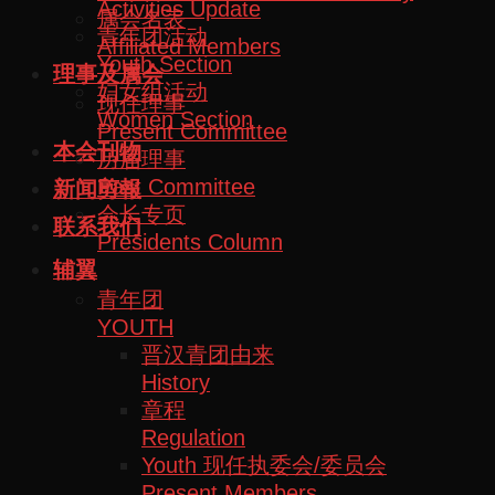
Activities Update
属会名表
青年团活动
Affiliated Members
Youth Section
理事及属会
妇女组活动
现任理事
Women Section
Present Committee
本会刊物
历届理事
Past Committee
新闻剪報
会长专页
联系我们
Presidents Column
辅翼
青年团
YOUTH
晋汉青团由来
History
章程
Regulation
Youth 现任执委会/委员会
Present Members