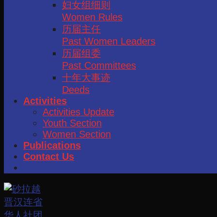
妇女组细则
Women Rules
历届主任
Past Women Leaders
历届组委
Past Committees
十年大事迹
Deeds
Activities
Activities Update
Youth Section
Women Section
Publications
Contact Us