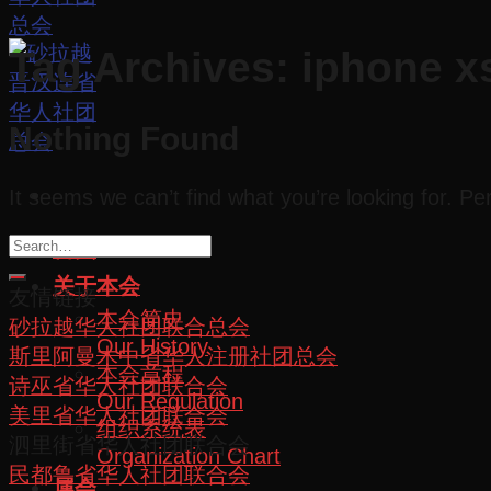
Tag Archives:
iphone x
Nothing Found
It seems we can’t find what you’re looking for. P
首页
关于本会
友情链接
本会简史
砂拉越华人社团联合总会
Our History
斯里阿曼木中省华人注册社团总会
本会章程
诗巫省华人社团联合会
Our Regulation
美里省华人社团联合会
组织系统表
泗里街省华人社团联合会
Organization Chart
民都鲁省华人社团联合会
属会