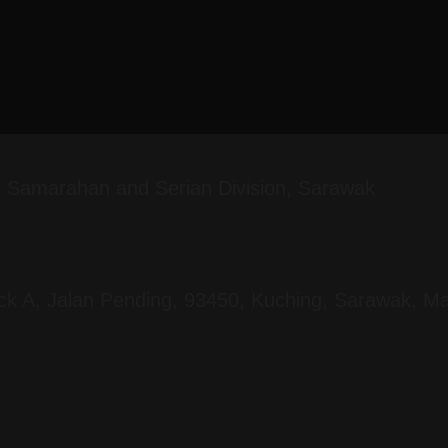
g, Samarahan and Serian Division, Sarawak
ock A, Jalan Pending, 93450, Kuching, Sarawak, Ma