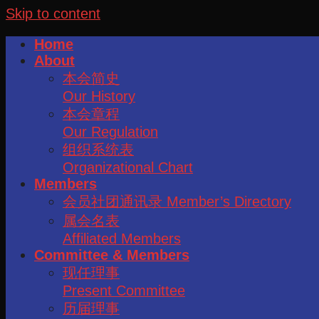
Skip to content
Home
About
本会简史
Our History
本会章程
Our Regulation
组织系统表
Organizational Chart
Members
会员社团通讯录 Member’s Directory
属会名表
Affiliated Members
Committee & Members
现任理事
Present Committee
历届理事