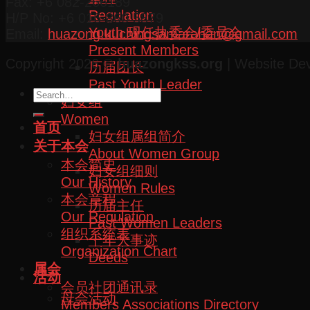
Fax: +6 082-266189
Regulation
H/P No: +6 016-860 5879
Youth 现任执委会/委员会
Email:
huazong.kuchingsamarahan@gmail.com
Present Members
Copyright 2026 ©
huazongkss.org
| Website De
历届团长
Past Youth Leader
妇女组
Women
首页
妇女组属组简介
关于本会
About Women Group
本会简史
妇女组细则
Our History
Women Rules
本会章程
历届主任
Our Regulation
Past Women Leaders
组织系统表
十年大事迹
Organization Chart
Deeds
属会
活动
会员社团通讯录
母会活动
Members Associations Directory