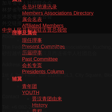
加帛省华人社团联合会
会员社团通讯录
林梦省华人社团联合会
Members Associations Directory
沐胶省华人社团联合会
属会名表
外交链接
Affiliated Members
中华人民共和国驻古晋总领馆
理事及属会
About
现任理事
Present Committee
The Federation of Chinese Associations, Kuchin
历届理事
砂拉越古晋三马拉汉及西连省华人社团总会
Past Committee
Address
会长专页
Presidents Column
1st & 2nd Floor, Lot 11108, SL3, City Square, Bl
辅翼
青年团
YOUTH
Contact
晋汉青团由来
History
Tel: +6 082-266169
章程