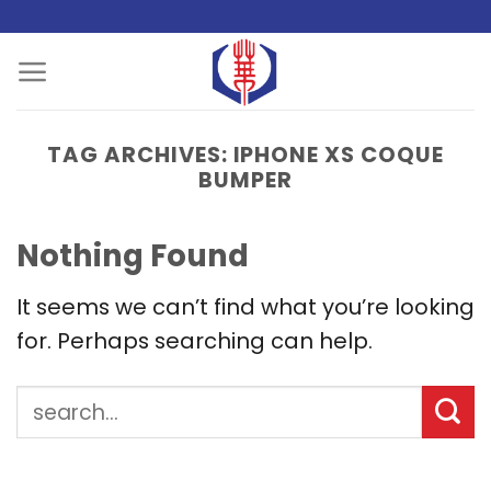
Skip
to
content
TAG ARCHIVES:
IPHONE XS COQUE
BUMPER
Nothing Found
It seems we can’t find what you’re looking
for. Perhaps searching can help.