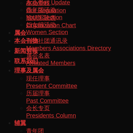
Activities Update
本会章程
青年团活动
Our Regulation
Youth Section
组织系统表
妇女组活动
Organization Chart
Women Section
属会
会员社团通讯录
本会刊物
Members Associations Directory
新闻剪報
属会名表
联系我们
Affiliated Members
理事及属会
现任理事
Present Committee
历届理事
Past Committee
会长专页
Presidents Column
辅翼
青年团