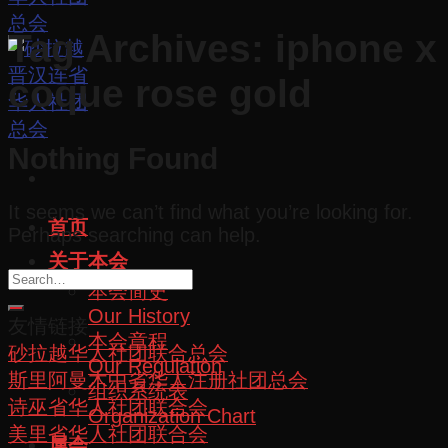
Tag Archives:
iphone x
coque rose gold
Nothing Found
It seems we can’t find what you’re looking for.
首页
Perhaps searching can help.
关于本会
本会简史
Our History
友情链接
本会章程
砂拉越华人社团联合总会
Our Regulation
斯里阿曼木中省华人注册社团总会
组织系统表
诗巫省华人社团联合会
Organization Chart
美里省华人社团联合会
属会