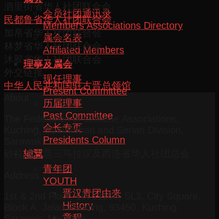
泗里街省华人社团联合会
会员社团通讯录
民都鲁省华人社团联合会
Members Associations Directory
加帛省华人社团联合会
属会名表
林梦省华人社团联合会
Affiliated Members
沐胶省华人社团联合会
理事及属会
外交链接
现任理事
中华人民共和国驻古晋总领馆
Present Committee
About
历届理事
Past Committee
The Federation of Chinese Associations,
会长专页
Kuching, Samarahan and Serian Division,
Presidents Column
Sarawak
砂拉越古晋三马拉汉及西连省华人社团总会
辅翼
青年团
Address
YOUTH
晋汉青团由来
1st & 2nd Floor, Lot 11108, SL3, City Square,
History
Block A, Jalan Pending, 93450, Kuching,
章程
Sarawak, Malaysia.