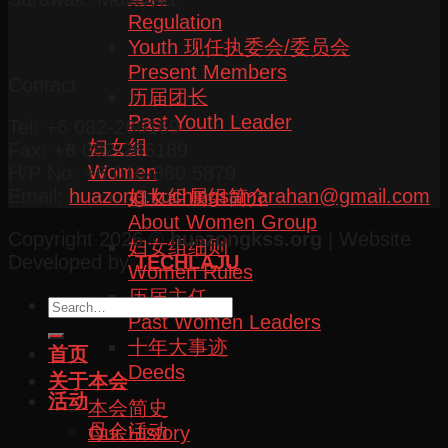
Regulation
Youth 现任执委会/委员会
Present Members
Contact
历届团长
Past Youth Leader
Tel: +6 082-266169
妇女组
Fax: +6 082-266189
Women
H/P No: +6 016-860 5879
Email:
huazong.kuchingsamarahan@gmail.com
妇女组属组简介
About Women Group
Copyright 2026 ©
huazongkss.org
| Website
妇女组细则
Developed by
TECHLAJU
Women Rules
历届主任
Past Women Leaders
十年大事迹
首页
Deeds
关于本会
活动
本会简史
母会活动
Our History