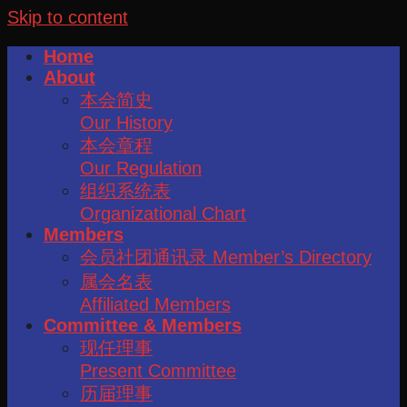
Skip to content
Home
About
本会简史
Our History
本会章程
Our Regulation
组织系统表
Organizational Chart
Members
会员社团通讯录 Member’s Directory
属会名表
Affiliated Members
Committee & Members
现任理事
Present Committee
历届理事