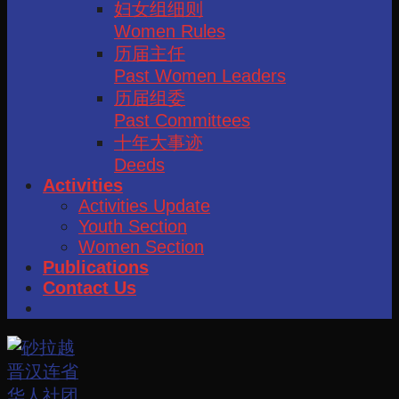
妇女组细则
Women Rules
历届主任
Past Women Leaders
历届组委
Past Committees
十年大事迹
Deeds
Activities
Activities Update
Youth Section
Women Section
Publications
Contact Us