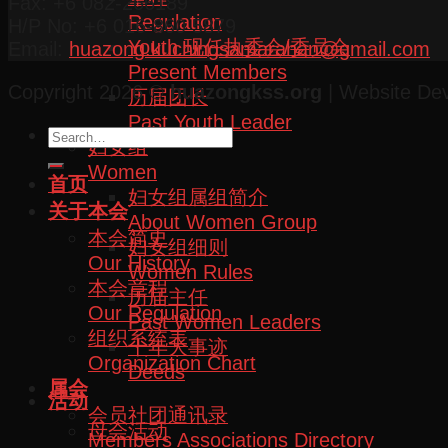
Fax: +6 082-266189
Regulation
H/P No: +6 016-860 5879
Youth 现任执委会/委员会
Email:
huazong.kuchingsamarahan@gmail.com
Present Members
Copyright 2026 ©
huazongkss.org
| Website De
历届团长
Past Youth Leader
妇女组
Women
首页
妇女组属组简介
关于本会
About Women Group
本会简史
妇女组细则
Our History
Women Rules
本会章程
历届主任
Our Regulation
Past Women Leaders
组织系统表
十年大事迹
Organization Chart
Deeds
属会
活动
会员社团通讯录
母会活动
Members Associations Directory