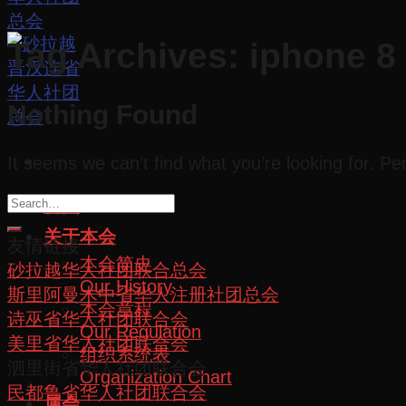
Tag Archives:
iphone 8
Nothing Found
It seems we can’t find what you’re looking for. P
首页
关于本会
友情链接
本会简史
砂拉越华人社团联合总会
Our History
斯里阿曼木中省华人注册社团总会
本会章程
诗巫省华人社团联合会
Our Regulation
美里省华人社团联合会
组织系统表
泗里街省华人社团联合会
Organization Chart
民都鲁省华人社团联合会
属会