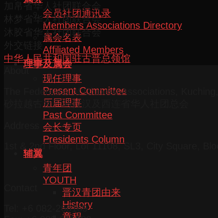
加帛省华人社团联合会
会员社团通讯录
林梦省华人社团联合会
Members Associations Directory
沐胶省华人社团联合会
属会名表
外交链接
Affiliated Members
中华人民共和国驻古晋总领馆
理事及属会
About
现任理事
Present Committee
The Federation of Chinese Associations, Kuchin
历届理事
砂拉越古晋三马拉汉及西连省华人社团总会
Past Committee
Address
会长专页
Presidents Column
1st & 2nd Floor, Lot 11108, SL3, City Square, Bl
辅翼
青年团
YOUTH
Contact
晋汉青团由来
History
Tel: +6 082-266169
章程