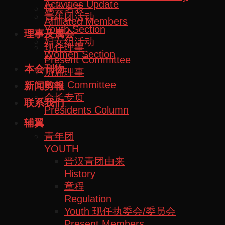
Activities Update
属会名表
青年团活动
Affiliated Members
Youth Section
理事及属会
妇女组活动
现任理事
Women Section
Present Committee
本会刊物
历届理事
Past Committee
新闻剪報
会长专页
联系我们
Presidents Column
辅翼
青年团
YOUTH
晋汉青团由来
History
章程
Regulation
Youth 现任执委会/委员会
Present Members