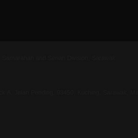
g, Samarahan and Serian Division, Sarawak
ock A, Jalan Pending, 93450, Kuching, Sarawak, Ma