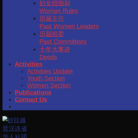
妇女组细则
Women Rules
历届主任
Past Women Leaders
历届组委
Past Committees
十年大事迹
Deeds
Activities
Activities Update
Youth Section
Women Section
Publications
Contact Us