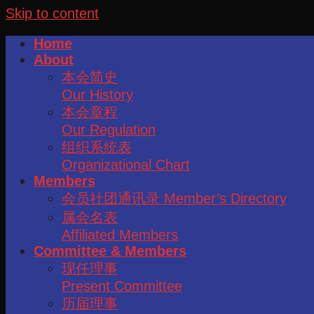
Skip to content
Home
About
本会简史
Our History
本会章程
Our Regulation
组织系统表
Organizational Chart
Members
会员社团通讯录 Member’s Directory
属会名表
Affiliated Members
Committee & Members
现任理事
Present Committee
历届理事