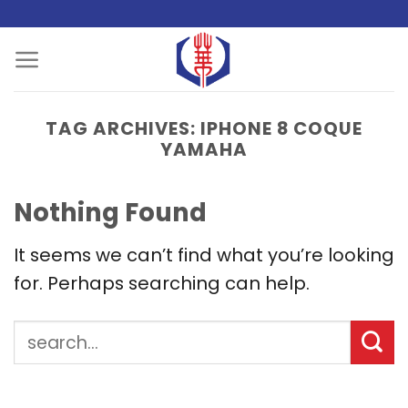
Skip
to
content
TAG ARCHIVES:
IPHONE 8 COQUE
YAMAHA
Nothing Found
It seems we can’t find what you’re looking
for. Perhaps searching can help.