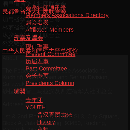
泗里街省华人社团联合会
会员社团通讯录
民都鲁省华人社团联合会
Members Associations Directory
加帛省华人社团联合会
属会名表
林梦省华人社团联合会
Affiliated Members
沐胶省华人社团联合会
理事及属会
外交链接
现任理事
中华人民共和国驻古晋总领馆
Present Committee
About
历届理事
Past Committee
The Federation of Chinese Associations,
会长专页
Kuching, Samarahan and Serian Division,
Presidents Column
Sarawak
砂拉越古晋三马拉汉及西连省华人社团总会
辅翼
青年团
Address
YOUTH
晋汉青团由来
1st & 2nd Floor, Lot 11108, SL3, City Square,
History
Block A, Jalan Pending, 93450, Kuching,
章程
Sarawak, Malaysia.