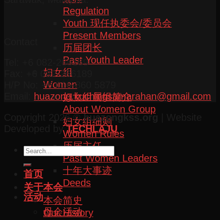
Regulation
Youth 现任执委会/委员会
Present Members
Contact
历届团长
Past Youth Leader
Tel: +6 082-266169
妇女组
Fax: +6 082-266189
Women
H/P No: +6 016-860 5879
Email:
huazong.kuchingsamarahan@gmail.com
妇女组属组简介
About Women Group
Copyright 2026 ©
huazongkss.org
| Website
妇女组细则
Developed by
TECHLAJU
Women Rules
历届主任
Past Women Leaders
十年大事迹
首页
Deeds
关于本会
活动
本会简史
母会活动
Our History