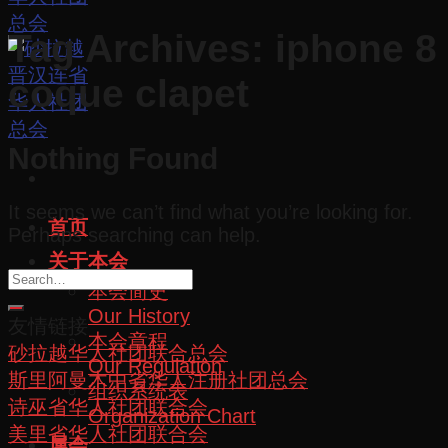
Tag Archives:
iphone 8
coque clapet
Nothing Found
It seems we can’t find what you’re looking for.
首页
Perhaps searching can help.
关于本会
本会简史
Our History
友情链接
本会章程
砂拉越华人社团联合总会
Our Regulation
斯里阿曼木中省华人注册社团总会
组织系统表
诗巫省华人社团联合会
Organization Chart
美里省华人社团联合会
属会