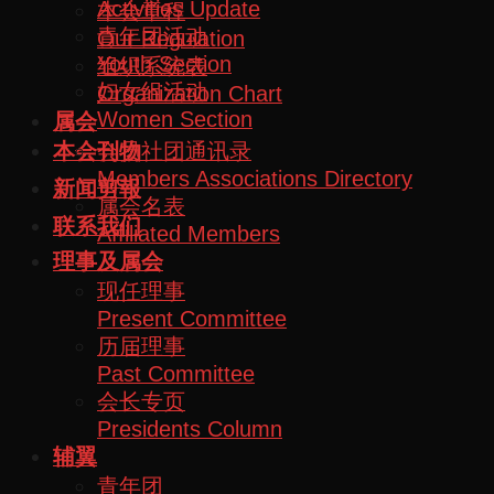
Activities Update
本会章程
青年团活动
Our Regulation
Youth Section
组织系统表
妇女组活动
Organization Chart
Women Section
属会
会员社团通讯录
本会刊物
Members Associations Directory
新闻剪報
属会名表
联系我们
Affiliated Members
理事及属会
现任理事
Present Committee
历届理事
Past Committee
会长专页
Presidents Column
辅翼
青年团