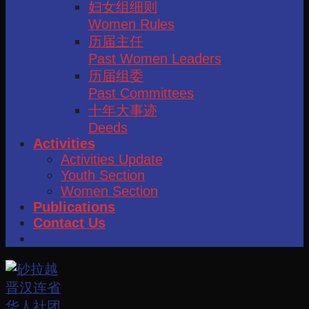
妇女组细则
Women Rules
历届主任
Past Women Leaders
历届组委
Past Committees
十年大事迹
Deeds
Activities
Activities Update
Youth Section
Women Section
Publications
Contact Us