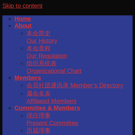
Skip to content
Home
About
本会简史
Our History
本会章程
Our Regulation
组织系统表
Organizational Chart
Members
会员社团通讯录 Member’s Directory
属会名表
Affiliated Members
Committee & Members
现任理事
Present Committee
历届理事