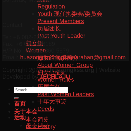
Regulation
Youth 现任执委会/委员会
Present Members
Contact
历届团长
Past Youth Leader
Tel: +6 082-266169
妇女组
Fax: +6 082-266189
Women
H/P No: +6 016-860 5879
Email:
huazong.kuchingsamarahan@gmail.com
妇女组属组简介
About Women Group
Copyright 2026 ©
huazongkss.org
| Website
妇女组细则
Developed by
TECHLAJU
Women Rules
历届主任
Past Women Leaders
十年大事迹
首页
Deeds
关于本会
活动
本会简史
母会活动
Our History