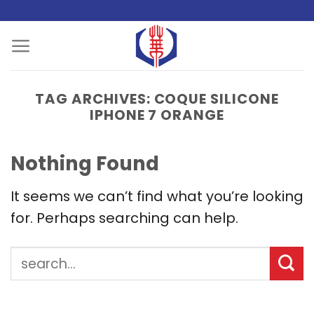
Skip
to
content
TAG ARCHIVES:
COQUE SILICONE
IPHONE 7 ORANGE
Nothing Found
It seems we can’t find what you’re looking
for. Perhaps searching can help.