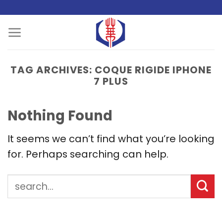
Skip
to
content
TAG ARCHIVES:
COQUE RIGIDE IPHONE
7 PLUS
Nothing Found
It seems we can’t find what you’re looking
for. Perhaps searching can help.