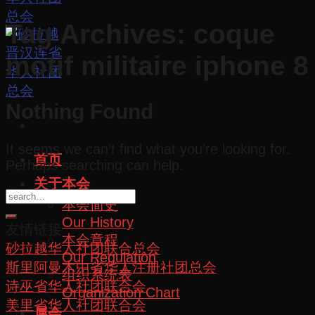
Tag Archives:
coque
motif militaire iphone 8
Nothing Found
It seems we can’t find what you’re looking for.
首页
Perhaps searching can help.
关于本会
本会简史
Our History
友情链接
本会章程
砂拉越华人社团联合总会
Our Regulation
斯里阿曼木中省华人注册社团总会
组织系统表
诗巫省华人社团联合会
Organization Chart
美里省华人社团联合会
属会