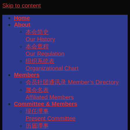
Skip to content
Home
About
本会简史
Our History
本会章程
Our Regulation
组织系统表
Organizational Chart
Members
会员社团通讯录 Member’s Directory
属会名表
Affiliated Members
Committee & Members
现任理事
Present Committee
历届理事