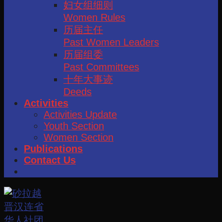
妇女组细则
Women Rules
历届主任
Past Women Leaders
历届组委
Past Committees
十年大事迹
Deeds
Activities
Activities Update
Youth Section
Women Section
Publications
Contact Us