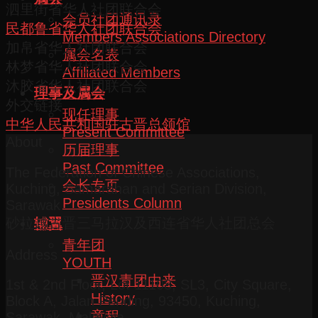
泗里街省华人社团联合会
会员社团通讯录
民都鲁省华人社团联合会
Members Associations Directory
加帛省华人社团联合会
属会名表
林梦省华人社团联合会
Affiliated Members
沐胶省华人社团联合会
理事及属会
外交链接
现任理事
中华人民共和国驻古晋总领馆
Present Committee
About
历届理事
Past Committee
The Federation of Chinese Associations,
会长专页
Kuching, Samarahan and Serian Division,
Presidents Column
Sarawak
砂拉越古晋三马拉汉及西连省华人社团总会
辅翼
青年团
Address
YOUTH
晋汉青团由来
1st & 2nd Floor, Lot 11108, SL3, City Square,
History
Block A, Jalan Pending, 93450, Kuching,
章程
Sarawak, Malaysia.