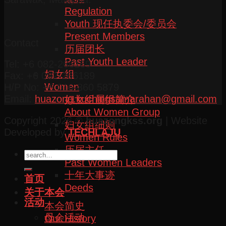
Regulation
Youth 现任执委会/委员会
Present Members
Contact
历届团长
Past Youth Leader
Tel: +6 082-266169
妇女组
Fax: +6 082-266189
Women
H/P No: +6 016-860 5879
Email:
huazong.kuchingsamarahan@gmail.com
妇女组属组简介
About Women Group
Copyright 2026 ©
huazongkss.org
| Website
妇女组细则
Developed by
TECHLAJU
Women Rules
历届主任
Past Women Leaders
十年大事迹
首页
Deeds
关于本会
活动
本会简史
母会活动
Our History