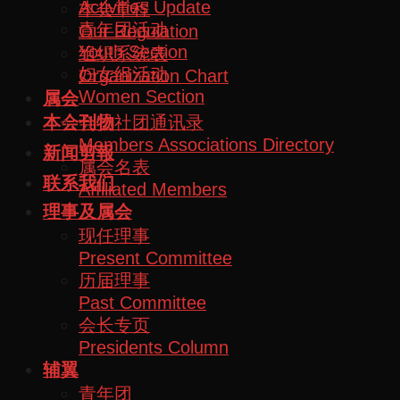
Activities Update
本会章程
青年团活动
Our Regulation
Youth Section
组织系统表
妇女组活动
Organization Chart
Women Section
属会
会员社团通讯录
本会刊物
Members Associations Directory
新闻剪報
属会名表
联系我们
Affiliated Members
理事及属会
现任理事
Present Committee
历届理事
Past Committee
会长专页
Presidents Column
辅翼
青年团