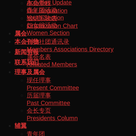
Activities Update
本会章程
青年团活动
Our Regulation
Youth Section
组织系统表
妇女组活动
Organization Chart
Women Section
属会
会员社团通讯录
本会刊物
Members Associations Directory
新闻剪報
属会名表
联系我们
Affiliated Members
理事及属会
现任理事
Present Committee
历届理事
Past Committee
会长专页
Presidents Column
辅翼
青年团