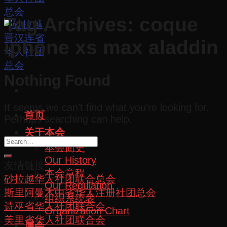
Tag Archives:
coque
iphone xs max aladdin
Nothing Found
It seems we can’t find what you’re looking for.
首页
Perhaps searching can help.
关于本会
本会简史
Our History
友情链接
本会章程
砂拉越华人社团联合总会
Our Regulation
斯里阿曼木中省华人注册社团总会
组织系统表
诗巫省华人社团联合会
Organization Chart
美里省华人社团联合会
属会