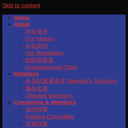
Skip to content
Home
About
本会简史
Our History
本会章程
Our Regulation
组织系统表
Organizational Chart
Members
会员社团通讯录 Member’s Directory
属会名表
Affiliated Members
Committee & Members
现任理事
Present Committee
历届理事