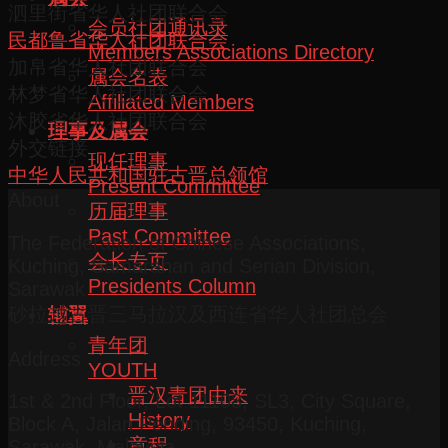
泗里街省华人社团联合会
会员社团通讯录
民都鲁省华人社团联合会
Members Associations Directory
加帛省华人社团联合会
属会名表
林梦省华人社团联合会
Affiliated Members
沐胶省华人社团联合会
理事及属会
外交链接
现任理事
中华人民共和国驻古晋总领馆
Present Committee
About
历届理事
Past Committee
The Federation of Chinese Associations,
会长专页
Kuching, Samarahan and Serian Division,
Presidents Column
Sarawak
砂拉越古晋三马拉汉及西连省华人社团总会
辅翼
青年团
Address
YOUTH
晋汉青团由来
1st & 2nd Floor, Lot 11108, SL3, City Square,
History
Block A, Jalan Pending, 93450, Kuching,
章程
Sarawak, Malaysia.