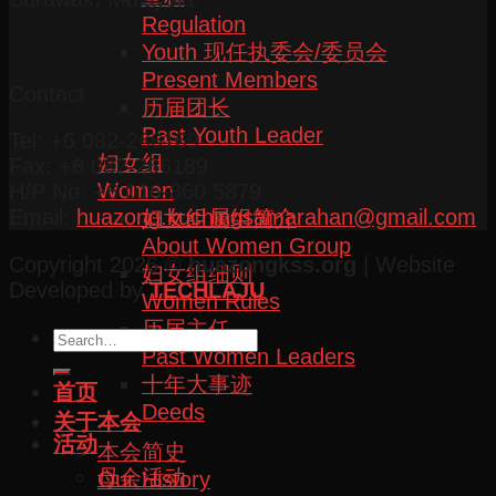
Regulation
Youth 现任执委会/委员会
Present Members
Contact
历届团长
Past Youth Leader
Tel: +6 082-266169
妇女组
Fax: +6 082-266189
Women
H/P No: +6 016-860 5879
Email:
huazong.kuchingsamarahan@gmail.com
妇女组属组简介
About Women Group
Copyright 2026 ©
huazongkss.org
| Website
妇女组细则
Developed by
TECHLAJU
Women Rules
历届主任
Past Women Leaders
十年大事迹
首页
Deeds
关于本会
活动
本会简史
母会活动
Our History