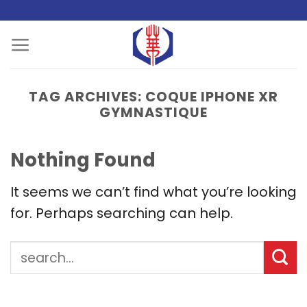
Skip
to
content
TAG ARCHIVES:
COQUE IPHONE XR
GYMNASTIQUE
Nothing Found
It seems we can’t find what you’re looking
for. Perhaps searching can help.