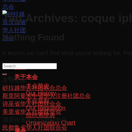
Tag Archives:
coque ip
Nothing Found
It seems we can’t find what you’re looking for. P
首页
关于本会
友情链接
本会简史
砂拉越华人社团联合总会
Our History
斯里阿曼木中省华人注册社团总会
本会章程
诗巫省华人社团联合会
Our Regulation
美里省华人社团联合会
组织系统表
泗里街省华人社团联合会
Organization Chart
民都鲁省华人社团联合会
属会