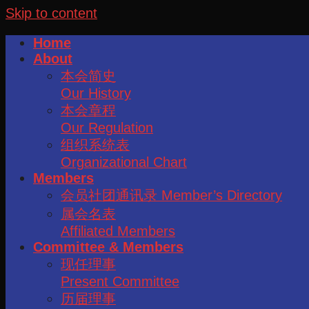
Skip to content
Home
About
本会简史
Our History
本会章程
Our Regulation
组织系统表
Organizational Chart
Members
会员社团通讯录 Member’s Directory
属会名表
Affiliated Members
Committee & Members
现任理事
Present Committee
历届理事