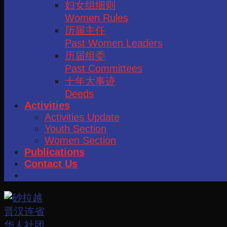
妇女组细则
Women Rules
历届主任
Past Women Leaders
历届组委
Past Committees
十年大事迹
Deeds
Activities
Activities Update
Youth Section
Women Section
Publications
Contact Us