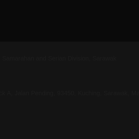
g, Samarahan and Serian Division, Sarawak
ock A, Jalan Pending, 93450, Kuching, Sarawak, Ma