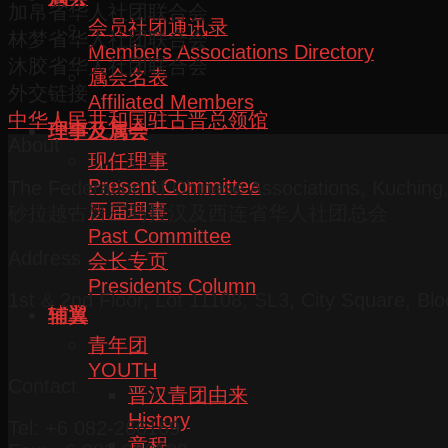
加帛省华人社团联合会
会员社团通讯录
林梦省华人社团联合会
Members Associations Directory
沐胶省华人社团联合会
属会名表
外交链接
Affiliated Members
中华人民共和国驻古晋总领馆
理事及属会
About
现任理事
Present Committee
The Federation of Chinese Associations, Kuchin
历届理事
砂拉越古晋三马拉汉及西连省华人社团总会
Past Committee
Address
会长专页
Presidents Column
1st & 2nd Floor, Lot 11108, SL3, City Square, Bl
辅翼
青年团
YOUTH
Contact
晋汉青团由来
History
Tel: +6 082-266169
章程