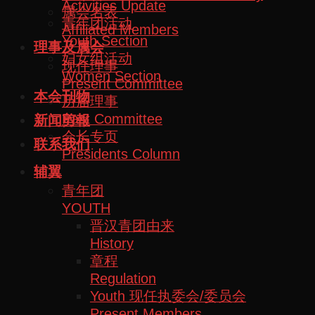
Activities Update
属会名表
青年团活动
Affiliated Members
Youth Section
理事及属会
妇女组活动
现任理事
Women Section
Present Committee
本会刊物
历届理事
Past Committee
新闻剪報
会长专页
联系我们
Presidents Column
辅翼
青年团
YOUTH
晋汉青团由来
History
章程
Regulation
Youth 现任执委会/委员会
Present Members