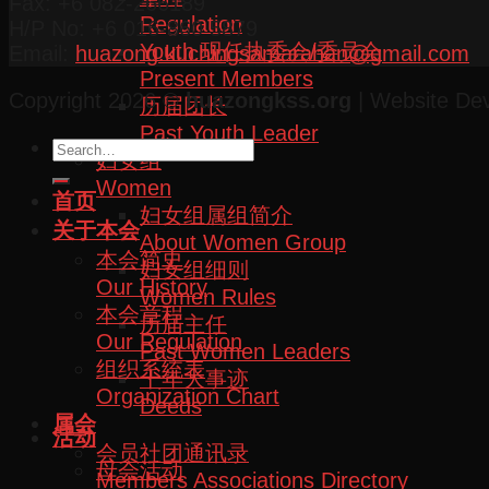
Fax: +6 082-266189
Regulation
H/P No: +6 016-860 5879
Youth 现任执委会/委员会
Email:
huazong.kuchingsamarahan@gmail.com
Present Members
Copyright 2026 ©
huazongkss.org
| Website De
历届团长
Past Youth Leader
妇女组
Women
首页
妇女组属组简介
关于本会
About Women Group
本会简史
妇女组细则
Our History
Women Rules
本会章程
历届主任
Our Regulation
Past Women Leaders
组织系统表
十年大事迹
Organization Chart
Deeds
属会
活动
会员社团通讯录
母会活动
Members Associations Directory