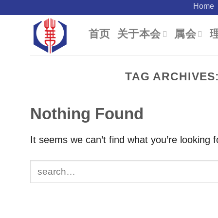
Skip
Home
to
首页
关于本会
属会
content
TAG ARCHIVES
Nothing Found
It seems we can’t find what you’re looking 