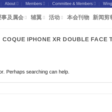
About
Members
Committee & Members
Wing
理事及属会
辅翼
活动
本会刊物
新闻剪
:
COQUE IPHONE XR DOUBLE FACE
for. Perhaps searching can help.