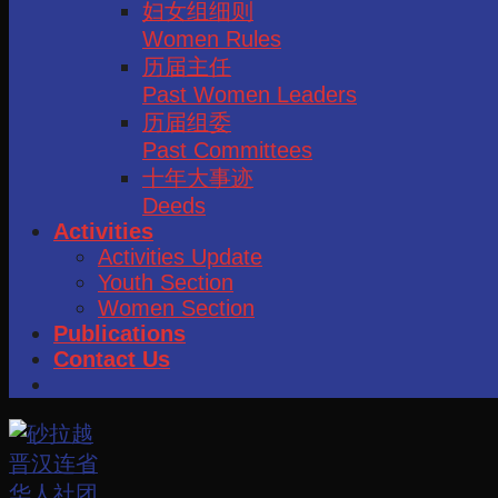
妇女组细则
Women Rules
历届主任
Past Women Leaders
历届组委
Past Committees
十年大事迹
Deeds
Activities
Activities Update
Youth Section
Women Section
Publications
Contact Us