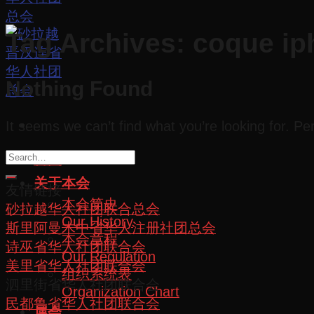
Tag Archives:
coque ip
Nothing Found
It seems we can’t find what you’re looking for. P
首页
关于本会
友情链接
本会简史
砂拉越华人社团联合总会
Our History
斯里阿曼木中省华人注册社团总会
本会章程
诗巫省华人社团联合会
Our Regulation
美里省华人社团联合会
组织系统表
泗里街省华人社团联合会
Organization Chart
民都鲁省华人社团联合会
属会