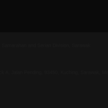
g, Samarahan and Serian Division, Sarawak
ock A, Jalan Pending, 93450, Kuching, Sarawak, Ma