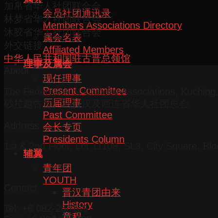
加帛省华人社团联合会
会员社团通讯录
林梦省华人社团联合会
Members Associations Directory
沐胶省华人社团联合会
属会名表
外交链接
Affiliated Members
中华人民共和国驻古晋总领馆
理事及属会
About
现任理事
Present Committee
The Federation of Chinese Associations, Kuchin
历届理事
砂拉越古晋三马拉汉及西连省华人社团总会
Past Committee
Address
会长专页
Presidents Column
1st & 2nd Floor, Lot 11108, SL3, City Square, Bl
辅翼
青年团
YOUTH
Contact
晋汉青团由来
History
Tel: +6 082-266169
章程