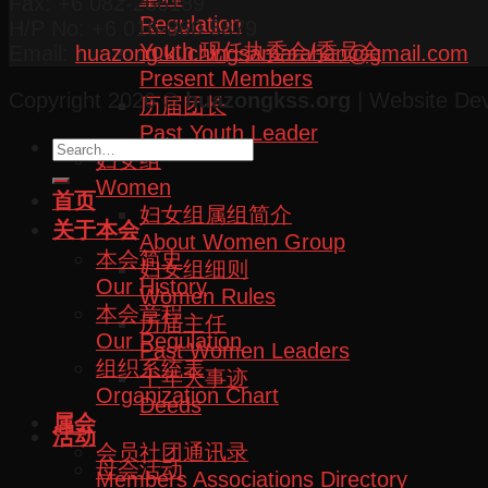
Fax: +6 082-266189
Regulation
H/P No: +6 016-860 5879
Youth 现任执委会/委员会
Email:
huazong.kuchingsamarahan@gmail.com
Present Members
Copyright 2026 ©
huazongkss.org
| Website De
历届团长
Past Youth Leader
妇女组
Women
首页
妇女组属组简介
关于本会
About Women Group
本会简史
妇女组细则
Our History
Women Rules
本会章程
历届主任
Our Regulation
Past Women Leaders
组织系统表
十年大事迹
Organization Chart
Deeds
属会
活动
会员社团通讯录
母会活动
Members Associations Directory