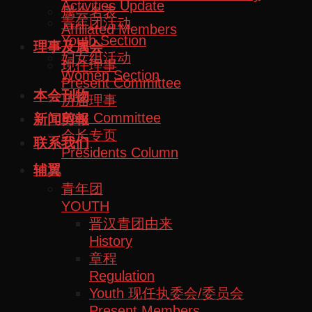
Activities Update
属会名表
青年团活动
Affiliated Members
Youth Section
理事及属会
妇女组活动
现任理事
Women Section
Present Committee
本会刊物
历届理事
Past Committee
新闻剪報
会长专页
联系我们
Presidents Column
辅翼
青年团
YOUTH
晋汉青团由来
History
章程
Regulation
Youth 现任执委会/委员会
Present Members