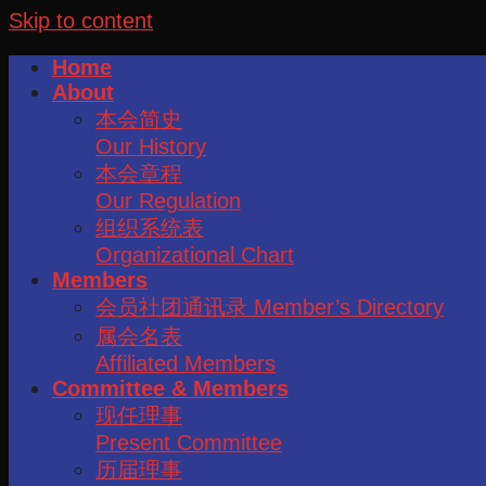
Skip to content
Home
About
本会简史
Our History
本会章程
Our Regulation
组织系统表
Organizational Chart
Members
会员社团通讯录 Member’s Directory
属会名表
Affiliated Members
Committee & Members
现任理事
Present Committee
历届理事