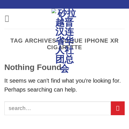
Skip
to
content
TAG ARCHIVES:
COQUE IPHONE XR
CIGARETTE
Nothing Found
It seems we can’t find what you’re looking for.
Perhaps searching can help.