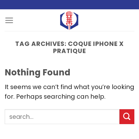
Skip
to
content
TAG ARCHIVES:
COQUE IPHONE X
PRATIQUE
Nothing Found
It seems we can’t find what you’re looking
for. Perhaps searching can help.