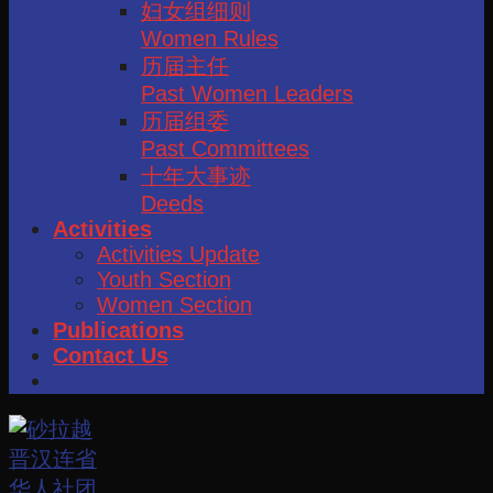
妇女组细则
Women Rules
历届主任
Past Women Leaders
历届组委
Past Committees
十年大事迹
Deeds
Activities
Activities Update
Youth Section
Women Section
Publications
Contact Us