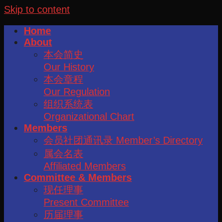
Skip to content
Home
About
本会简史
Our History
本会章程
Our Regulation
组织系统表
Organizational Chart
Members
会员社团通讯录 Member’s Directory
属会名表
Affiliated Members
Committee & Members
现任理事
Present Committee
历届理事