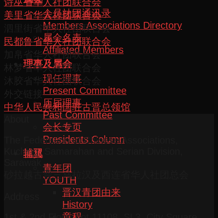
诗巫省华人社团联合会
会员社团通讯录
美里省华人社团联合会
Members Associations Directory
泗里街省华人社团联合会
属会名表
民都鲁省华人社团联合会
Affiliated Members
加帛省华人社团联合会
理事及属会
林梦省华人社团联合会
现任理事
沐胶省华人社团联合会
Present Committee
外交链接
历届理事
中华人民共和国驻古晋总领馆
Past Committee
About
会长专页
Presidents Column
The Federation of Chinese Associations,
Kuching, Samarahan and Serian Division,
辅翼
Sarawak
青年团
砂拉越古晋三马拉汉及西连省华人社团总会
YOUTH
晋汉青团由来
Address
History
章程
1st & 2nd Floor, Lot 11108, SL3, City Square,