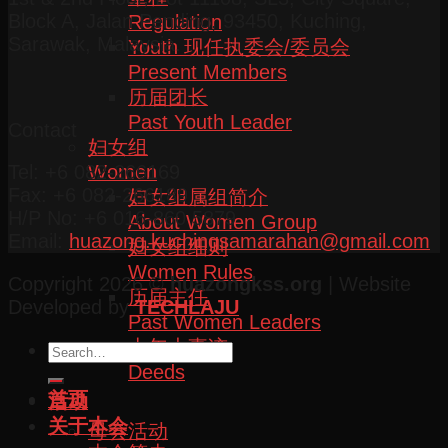
Block A, Jalan Pending, 93450, Kuching,
Regulation
Sarawak, Malaysia.
Youth 现任执委会/委员会
Present Members
历届团长
Past Youth Leader
Contact
妇女组
Women
Tel: +6 082-266169
Fax: +6 082-266189
妇女组属组简介
H/P No: +6 016-860 5879
About Women Group
Email:
huazong.kuchingsamarahan@gmail.com
妇女组细则
Women Rules
Copyright 2026 ©
huazongkss.org
| Website
历届主任
Developed by
TECHLAJU
Past Women Leaders
十年大事迹
Deeds
首页
活动
关于本会
母会活动