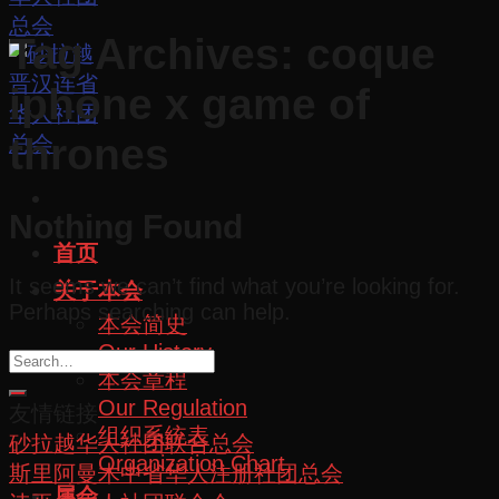
Tag Archives:
coque
iphone x game of
thrones
Nothing Found
首页
It seems we can’t find what you’re looking for.
关于本会
Perhaps searching can help.
本会简史
Our History
本会章程
Our Regulation
友情链接
组织系统表
砂拉越华人社团联合总会
Organization Chart
斯里阿曼木中省华人注册社团总会
属会