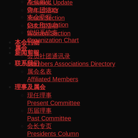
本会简史
Activities Update
Our History
青年团活动
本会章程
Youth Section
Our Regulation
妇女组活动
组织系统表
Women Section
Organization Chart
本会刊物
属会
新闻剪報
会员社团通讯录
联系我们
Members Associations Directory
属会名表
Affiliated Members
理事及属会
现任理事
Present Committee
历届理事
Past Committee
会长专页
Presidents Column