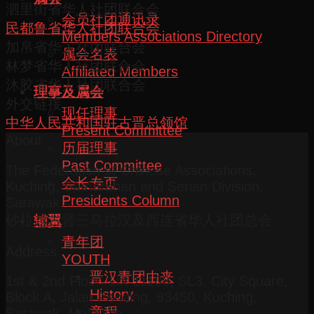
泗里街省华人社团联合会
会员社团通讯录
民都鲁省华人社团联合会
Members Associations Directory
加帛省华人社团联合会
属会名表
林梦省华人社团联合会
Affiliated Members
沐胶省华人社团联合会
理事及属会
外交链接
现任理事
中华人民共和国驻古晋总领馆
Present Committee
About
历届理事
Past Committee
The Federation of Chinese Associations,
会长专页
Kuching, Samarahan and Serian Division,
Presidents Column
Sarawak
砂拉越古晋三马拉汉及西连省华人社团总会
辅翼
青年团
Address
YOUTH
晋汉青团由来
1st & 2nd Floor, Lot 11108, SL3, City Square,
History
Block A, Jalan Pending, 93450, Kuching,
章程
Sarawak, Malaysia.