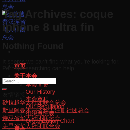
Tag Archives:
coque
iphone 8 ultra fin
Nothing Found
It seems we can’t find what you’re looking for.
首页
Perhaps searching can help.
关于本会
本会简史
Our History
友情链接
本会章程
砂拉越华人社团联合总会
Our Regulation
斯里阿曼木中省华人注册社团总会
组织系统表
诗巫省华人社团联合会
Organization Chart
美里省华人社团联合会
属会