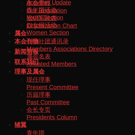
Activities Update
本会章程
青年团活动
Our Regulation
Youth Section
组织系统表
妇女组活动
Organization Chart
Women Section
属会
会员社团通讯录
本会刊物
Members Associations Directory
新闻剪報
属会名表
联系我们
Affiliated Members
理事及属会
现任理事
Present Committee
历届理事
Past Committee
会长专页
Presidents Column
辅翼
青年团