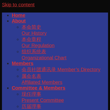
Skip to content
Home
About
本会简史
Our History
本会章程
Our Regulation
组织系统表
Organizational Chart
Members
会员社团通讯录 Member’s Directory
属会名表
Affiliated Members
Committee & Members
现任理事
Present Committee
历届理事