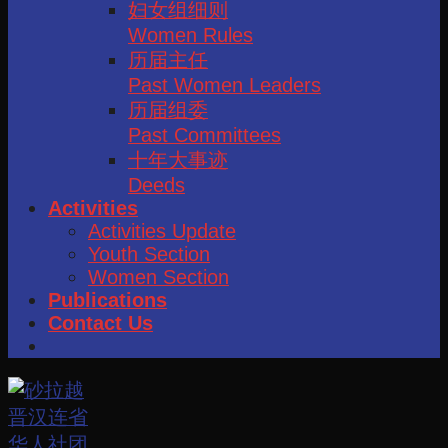
妇女组细则
Women Rules
历届主任
Past Women Leaders
历届组委
Past Committees
十年大事迹
Deeds
Activities
Activities Update
Youth Section
Women Section
Publications
Contact Us