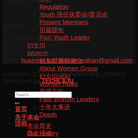
Regulation
Youth 现任执委会/委员会
Present Members
Contact
历届团长
Past Youth Leader
Tel: +6 082-266169
妇女组
Fax: +6 082-266189
Women
H/P No: +6 016-860 5879
Email:
huazong.kuchingsamarahan@gmail.com
妇女组属组简介
About Women Group
Copyright 2026 ©
huazongkss.org
| Website
妇女组细则
Developed by
TECHLAJU
Women Rules
历届主任
Past Women Leaders
十年大事迹
首页
Deeds
关于本会
活动
本会简史
母会活动
Our History