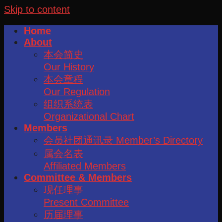
Skip to content
Home
About
本会简史
Our History
本会章程
Our Regulation
组织系统表
Organizational Chart
Members
会员社团通讯录 Member’s Directory
属会名表
Affiliated Members
Committee & Members
现任理事
Present Committee
历届理事