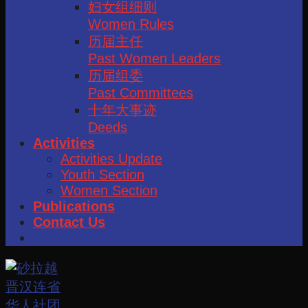
妇女组细则
Women Rules
历届主任
Past Women Leaders
历届组委
Past Committees
十年大事迹
Deeds
Activities
Activities Update
Youth Section
Women Section
Publications
Contact Us