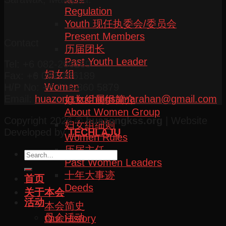
Regulation
Youth 现任执委会/委员会
Present Members
Contact
历届团长
Past Youth Leader
Tel: +6 082-266169
妇女组
Fax: +6 082-266189
Women
H/P No: +6 016-860 5879
Email:
huazong.kuchingsamarahan@gmail.com
妇女组属组简介
About Women Group
Copyright 2026 ©
huazongkss.org
| Website
妇女组细则
Developed by
TECHLAJU
Women Rules
历届主任
Past Women Leaders
十年大事迹
首页
Deeds
关于本会
活动
本会简史
母会活动
Our History