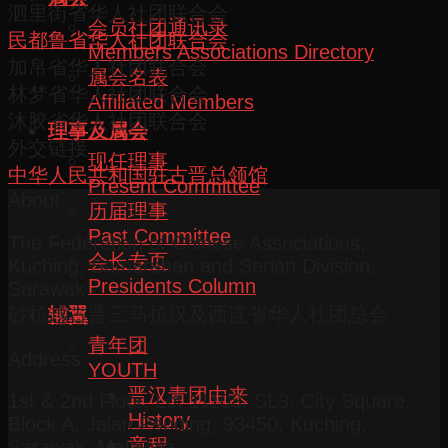
泗里街省华人社团联合会
会员社团通讯录
民都鲁省华人社团联合会
Members Associations Directory
加帛省华人社团联合会
属会名表
林梦省华人社团联合会
Affiliated Members
沐胶省华人社团联合会
理事及属会
外交链接
现任理事
中华人民共和国驻古晋总领馆
Present Committee
About
历届理事
Past Committee
The Federation of Chinese Associations,
会长专页
Kuching, Samarahan and Serian Division,
Presidents Column
Sarawak
砂拉越古晋三马拉汉及西连省华人社团总会
辅翼
青年团
Address
YOUTH
晋汉青团由来
1st & 2nd Floor, Lot 11108, SL3, City Square,
History
Block A, Jalan Pending, 93450, Kuching,
章程
Sarawak, Malaysia.