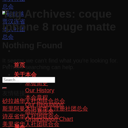
Tag Archives:
coque
iphone 8 rouge matte
Nothing Found
It seems we can’t find what you’re looking for.
首页
Perhaps searching can help.
关于本会
本会简史
Our History
友情链接
本会章程
砂拉越华人社团联合总会
Our Regulation
斯里阿曼木中省华人注册社团总会
组织系统表
诗巫省华人社团联合会
Organization Chart
美里省华人社团联合会
属会