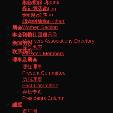
Activities Update
本会章程
青年团活动
Our Regulation
Youth Section
组织系统表
妇女组活动
Organization Chart
Women Section
属会
会员社团通讯录
本会刊物
Members Associations Directory
新闻剪報
属会名表
联系我们
Affiliated Members
理事及属会
现任理事
Present Committee
历届理事
Past Committee
会长专页
Presidents Column
辅翼
青年团