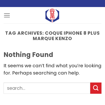
Skip
to
content
TAG ARCHIVES:
COQUE IPHONE 8 PLUS
MARQUE KENZO
Nothing Found
It seems we can’t find what you’re looking
for. Perhaps searching can help.