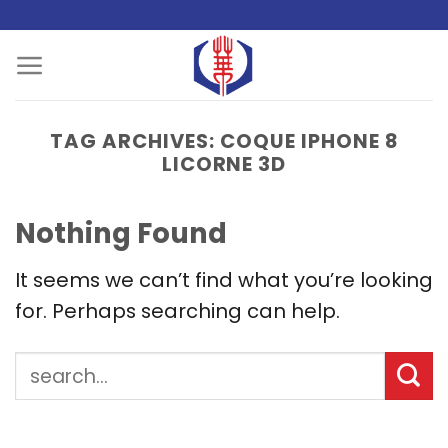
Skip
to
content
TAG ARCHIVES:
COQUE IPHONE 8
LICORNE 3D
Nothing Found
It seems we can’t find what you’re looking
for. Perhaps searching can help.