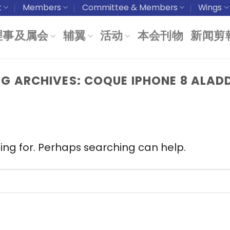
t
Members
Committee & Members
Wings
理事及属会
辅翼
活动
本会刊物
新闻剪
G ARCHIVES:
COQUE IPHONE 8 ALAD
king for. Perhaps searching can help.