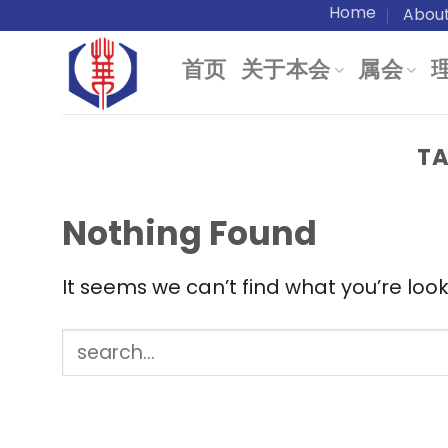
Skip
Home
Abou
to
首页
关于本会
属会
content
TA
Nothing Found
It seems we can’t find what you’re loo