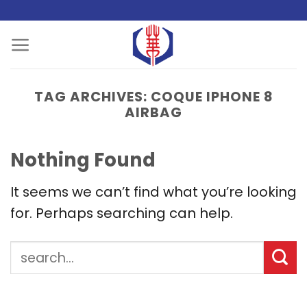
Skip
to
content
TAG ARCHIVES:
COQUE IPHONE 8
AIRBAG
Nothing Found
It seems we can’t find what you’re looking
for. Perhaps searching can help.