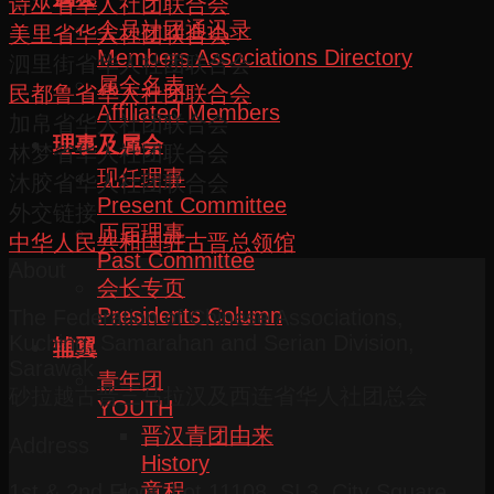
诗巫省华人社团联合会
会员社团通讯录
美里省华人社团联合会
Members Associations Directory
泗里街省华人社团联合会
属会名表
民都鲁省华人社团联合会
Affiliated Members
加帛省华人社团联合会
理事及属会
林梦省华人社团联合会
现任理事
沐胶省华人社团联合会
Present Committee
外交链接
历届理事
中华人民共和国驻古晋总领馆
Past Committee
About
会长专页
Presidents Column
The Federation of Chinese Associations,
Kuching, Samarahan and Serian Division,
辅翼
Sarawak
青年团
砂拉越古晋三马拉汉及西连省华人社团总会
YOUTH
晋汉青团由来
Address
History
章程
1st & 2nd Floor, Lot 11108, SL3, City Square,