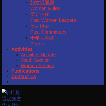
妇女组细则
Women Rules
历届主任
Past Women Leaders
历届组委
Past Committees
十年大事迹
Deeds
Activities
Activities Update
Youth Section
Women Section
Publications
Contact Us