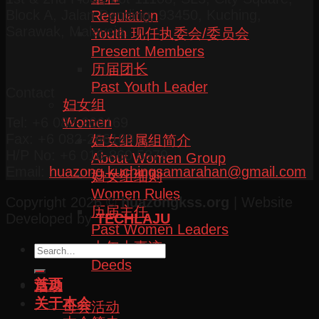
Block A, Jalan Pending, 93450, Kuching,
Regulation
Sarawak, Malaysia.
Youth 现任执委会/委员会
Present Members
历届团长
Past Youth Leader
Contact
妇女组
Women
Tel: +6 082-266169
Fax: +6 082-266189
妇女组属组简介
H/P No: +6 016-860 5879
About Women Group
Email:
huazong.kuchingsamarahan@gmail.com
妇女组细则
Women Rules
Copyright 2026 ©
huazongkss.org
| Website
历届主任
Developed by
TECHLAJU
Past Women Leaders
十年大事迹
Deeds
首页
活动
关于本会
母会活动