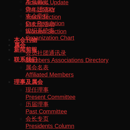
本会简史
Activities Update
Our History
青年团活动
本会章程
Youth Section
Our Regulation
妇女组活动
组织系统表
Women Section
Organization Chart
本会刊物
属会
新闻剪報
会员社团通讯录
联系我们
Members Associations Directory
属会名表
Affiliated Members
理事及属会
现任理事
Present Committee
历届理事
Past Committee
会长专页
Presidents Column