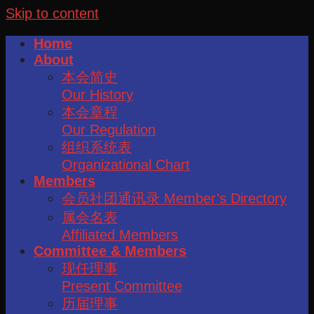
Skip to content
Home
About
本会简史
Our History
本会章程
Our Regulation
组织系统表
Organizational Chart
Members
会员社团通讯录 Member’s Directory
属会名表
Affiliated Members
Committee & Members
现任理事
Present Committee
历届理事