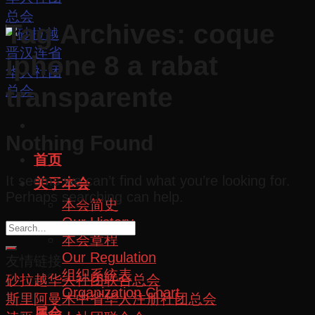
Tag Archives:
coque
iphone 8 a rabat
transparente
Nothing Found
首页
It seems we can’t find what you’re looking for.
关于本会
Perhaps searching can help.
本会简史
Our History
本会章程
Our Regulation
友情链接
组织系统表
砂拉越华人社团联合总会
Organization Chart
斯里阿曼木中省华人注册社团总会
属会