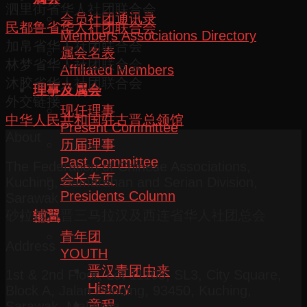
泗里街省华人社团联合会
会员社团通讯录
民都鲁省华人社团联合会
Members Associations Directory
加帛省华人社团联合会
属会名表
林梦省华人社团联合会
Affiliated Members
沐胶省华人社团联合会
理事及属会
外交链接
现任理事
中华人民共和国驻古晋总领馆
Present Committee
About
历届理事
Past Committee
The Federation of Chinese Associations,
会长专页
Kuching, Samarahan and Serian Division,
Presidents Column
Sarawak
砂拉越古晋三马拉汉及西连省华人社团总会
辅翼
青年团
Address
YOUTH
晋汉青团由来
1st & 2nd Floor, Lot 11108, SL3, City Square,
History
Block A, Jalan Pending, 93450, Kuching,
章程
Sarawak, Malaysia.