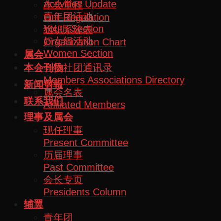
Activities Update
本会章程
青年团活动
Our Regulation
Youth Section
组织系统表
妇女组活动
Organization Chart
Women Section
属会
会员社团通讯录
本会刊物
Members Associations Directory
新闻剪報
属会名表
联系我们
Affiliated Members
理事及属会
现任理事
Present Committee
历届理事
Past Committee
会长专页
Presidents Column
辅翼
青年团