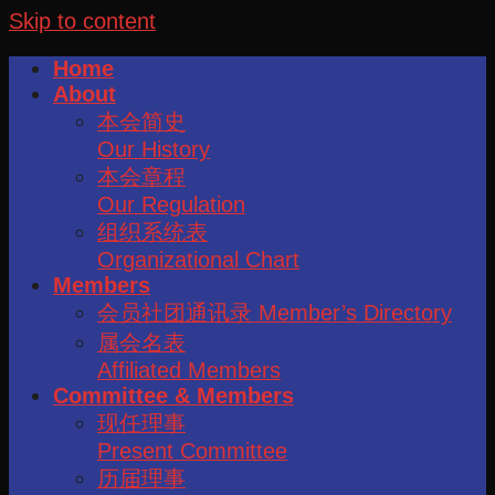
Skip to content
Home
About
本会简史
Our History
本会章程
Our Regulation
组织系统表
Organizational Chart
Members
会员社团通讯录 Member’s Directory
属会名表
Affiliated Members
Committee & Members
现任理事
Present Committee
历届理事