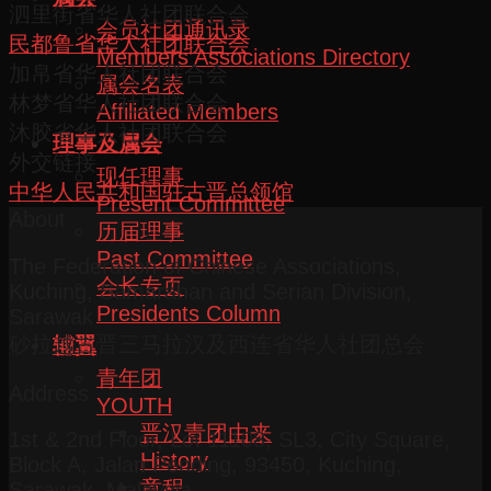
泗里街省华人社团联合会
会员社团通讯录
民都鲁省华人社团联合会
Members Associations Directory
加帛省华人社团联合会
属会名表
林梦省华人社团联合会
Affiliated Members
沐胶省华人社团联合会
理事及属会
外交链接
现任理事
中华人民共和国驻古晋总领馆
Present Committee
About
历届理事
Past Committee
The Federation of Chinese Associations,
会长专页
Kuching, Samarahan and Serian Division,
Presidents Column
Sarawak
砂拉越古晋三马拉汉及西连省华人社团总会
辅翼
青年团
Address
YOUTH
晋汉青团由来
1st & 2nd Floor, Lot 11108, SL3, City Square,
History
Block A, Jalan Pending, 93450, Kuching,
章程
Sarawak, Malaysia.