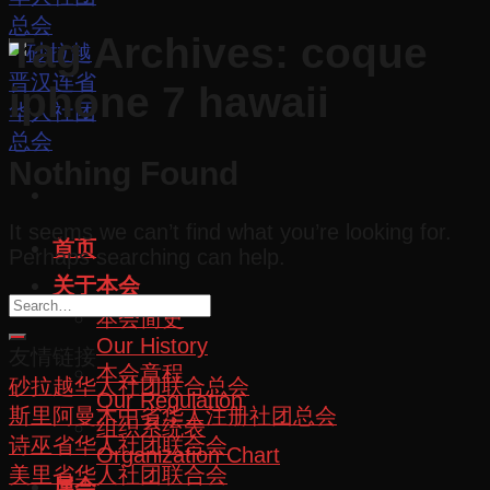
Tag Archives:
coque
iphone 7 hawaii
Nothing Found
It seems we can’t find what you’re looking for.
首页
Perhaps searching can help.
关于本会
本会简史
Our History
友情链接
本会章程
砂拉越华人社团联合总会
Our Regulation
斯里阿曼木中省华人注册社团总会
组织系统表
诗巫省华人社团联合会
Organization Chart
美里省华人社团联合会
属会