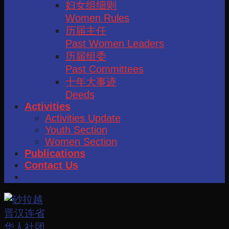
妇女组细则
Women Rules
历届主任
Past Women Leaders
历届组委
Past Committees
十年大事迹
Deeds
Activities
Activities Update
Youth Section
Women Section
Publications
Contact Us