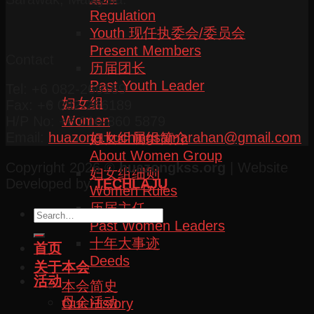
Regulation
Youth 现任执委会/委员会
Present Members
Contact
历届团长
Past Youth Leader
Tel: +6 082-266169
妇女组
Fax: +6 082-266189
Women
H/P No: +6 016-860 5879
Email:
huazong.kuchingsamarahan@gmail.com
妇女组属组简介
About Women Group
Copyright 2026 ©
huazongkss.org
| Website
妇女组细则
Developed by
TECHLAJU
Women Rules
历届主任
Past Women Leaders
十年大事迹
首页
Deeds
关于本会
活动
本会简史
母会活动
Our History