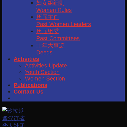
妇女组细则
Women Rules
历届主任
Past Women Leaders
历届组委
Past Committees
十年大事迹
Deeds
Activities
Activities Update
Youth Section
Women Section
Publications
Contact Us