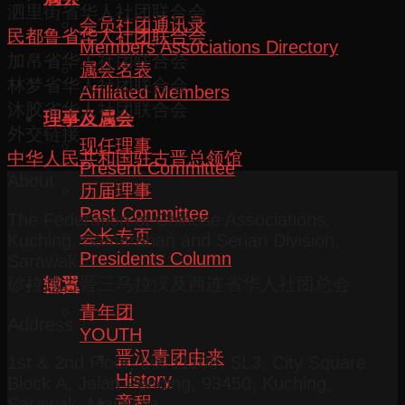
泗里街省华人社团联合会
会员社团通讯录
民都鲁省华人社团联合会
Members Associations Directory
加帛省华人社团联合会
属会名表
林梦省华人社团联合会
Affiliated Members
沐胶省华人社团联合会
理事及属会
外交链接
现任理事
中华人民共和国驻古晋总领馆
Present Committee
About
历届理事
Past Committee
The Federation of Chinese Associations,
会长专页
Kuching, Samarahan and Serian Division,
Presidents Column
Sarawak
砂拉越古晋三马拉汉及西连省华人社团总会
辅翼
青年团
Address
YOUTH
晋汉青团由来
1st & 2nd Floor, Lot 11108, SL3, City Square,
History
Block A, Jalan Pending, 93450, Kuching,
章程
Sarawak, Malaysia.