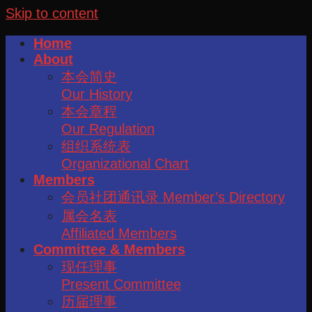
Skip to content
Home
About
本会简史
Our History
本会章程
Our Regulation
组织系统表
Organizational Chart
Members
会员社团通讯录 Member’s Directory
属会名表
Affiliated Members
Committee & Members
现任理事
Present Committee
历届理事