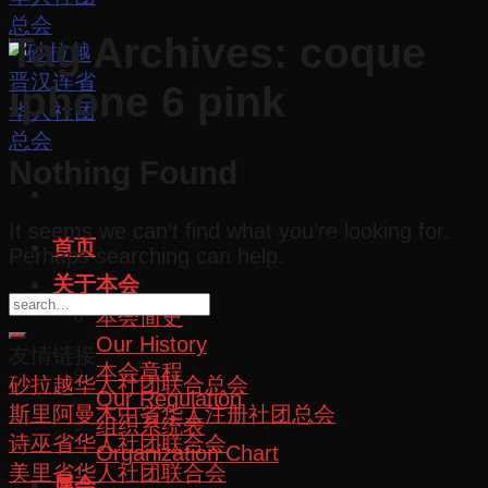
Tag Archives:
coque
iphone 6 pink
Nothing Found
It seems we can’t find what you’re looking for.
首页
Perhaps searching can help.
关于本会
本会简史
Our History
友情链接
本会章程
砂拉越华人社团联合总会
Our Regulation
斯里阿曼木中省华人注册社团总会
组织系统表
诗巫省华人社团联合会
Organization Chart
美里省华人社团联合会
属会