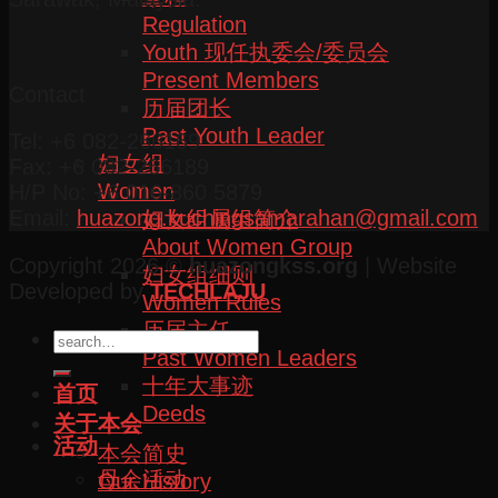
Regulation
Youth 现任执委会/委员会
Present Members
Contact
历届团长
Past Youth Leader
Tel: +6 082-266169
妇女组
Fax: +6 082-266189
Women
H/P No: +6 016-860 5879
Email:
huazong.kuchingsamarahan@gmail.com
妇女组属组简介
About Women Group
Copyright 2026 ©
huazongkss.org
| Website
妇女组细则
Developed by
TECHLAJU
Women Rules
历届主任
Past Women Leaders
十年大事迹
首页
Deeds
关于本会
活动
本会简史
母会活动
Our History