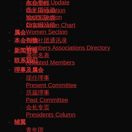
Activities Update
本会章程
青年团活动
Our Regulation
Youth Section
组织系统表
妇女组活动
Organization Chart
Women Section
属会
会员社团通讯录
本会刊物
Members Associations Directory
新闻剪報
属会名表
联系我们
Affiliated Members
理事及属会
现任理事
Present Committee
历届理事
Past Committee
会长专页
Presidents Column
辅翼
青年团