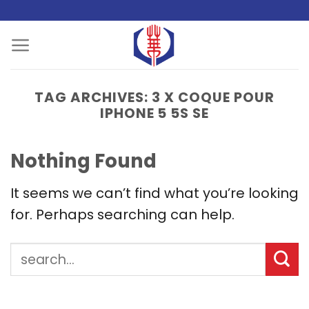
Skip
to
content
TAG ARCHIVES:
3 X COQUE POUR
IPHONE 5 5S SE
Nothing Found
It seems we can’t find what you’re looking
for. Perhaps searching can help.