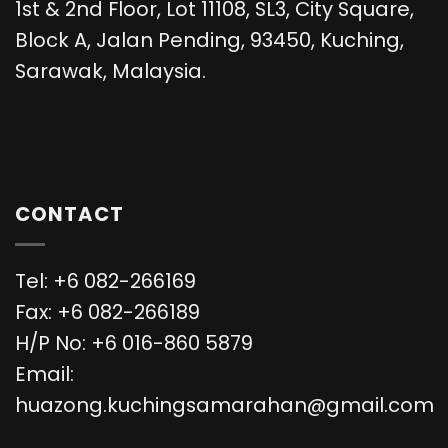
1st & 2nd Floor, Lot 11108, SL3, City Square,
Block A, Jalan Pending, 93450, Kuching,
Sarawak, Malaysia.
CONTACT
Tel: +6 082-266169
Fax: +6 082-266189
H/P No: +6 016-860 5879
Email:
huazong.kuchingsamarahan@gmail.com