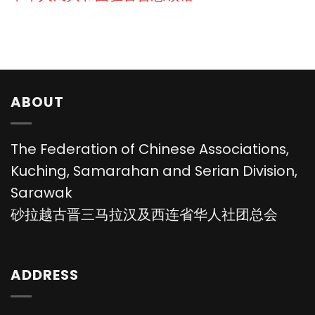
ABOUT
The Federation of Chinese Associations,
Kuching, Samarahan and Serian Division,
Sarawak
砂拉越古晋三马拉汉及西连省华人社团总会
ADDRESS