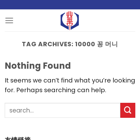
Skip
to
content
TAG ARCHIVES:
10000 꽁 머니
Nothing Found
It seems we can’t find what you’re looking
for. Perhaps searching can help.
友情链接