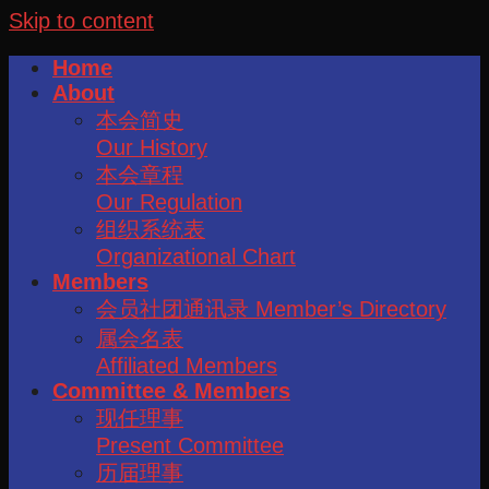
Skip to content
Home
About
本会简史
Our History
本会章程
Our Regulation
组织系统表
Organizational Chart
Members
会员社团通讯录 Member’s Directory
属会名表
Affiliated Members
Committee & Members
现任理事
Present Committee
历届理事