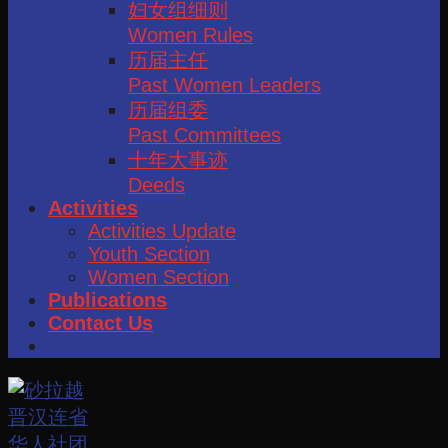
妇女组细则
Women Rules
历届主任
Past Women Leaders
历届组委
Past Committees
十年大事迹
Deeds
Activities
Activities Update
Youth Section
Women Section
Publications
Contact Us