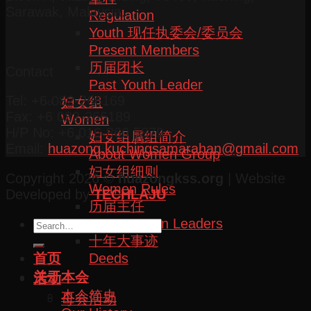
Sarawak, Malaysia.
Regulation
Youth 现任执委会/委员会
Present Members
历届团长
Contact
Past Youth Leader
Tel: +6 082-266169
妇女组
Fax: +6 082-266189
Women
H/P No: +6 016-860 5879
妇女组属组简介
Email:
huazong.kuchingsamarahan@gmail.com
About Women Group
妇女组细则
Copyright 2026 ©
huazongkss.org
| Website
Women Rules
Developed by
TECHLAJU
历届主任
Past Women Leaders
十年大事迹
首页
Deeds
关于本会
活动
本会简史
母会活动