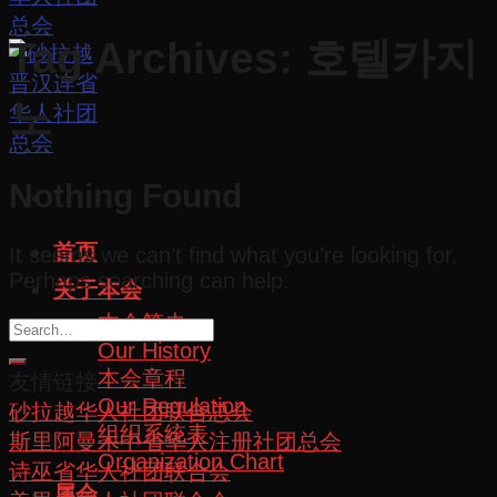
Tag Archives:
호텔카지
노
Nothing Found
首页
It seems we can’t find what you’re looking for.
Perhaps searching can help.
关于本会
本会简史
Our History
本会章程
友情链接
Our Regulation
砂拉越华人社团联合总会
组织系统表
斯里阿曼木中省华人注册社团总会
Organization Chart
诗巫省华人社团联合会
属会