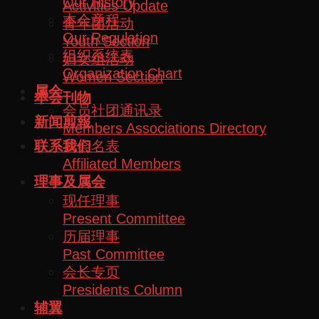
Our History
Activities Update
本会章程
青年团活动
Our Regulation
Youth Section
组织系统表
妇女组活动
Organization Chart
Women Section
属会
本会刊物
会员社团通讯录
新闻剪報
Members Associations Directory
属会名表
联系我们
Affiliated Members
理事及属会
现任理事
Present Committee
历届理事
Past Committee
会长专页
Presidents Column
辅翼