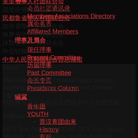
美里省华人社团联合会
会员社团通讯录
泗里街省华人社团联合会
Members Associations Directory
民都鲁省华人社团联合会
属会名表
加帛省华人社团联合会
Affiliated Members
林梦省华人社团联合会
理事及属会
沐胶省华人社团联合会
现任理事
外交链接
Present Committee
中华人民共和国驻古晋总领馆
历届理事
About
Past Committee
会长专页
The Federation of Chinese Associations,
Kuching, Samarahan and Serian Division,
Presidents Column
Sarawak
辅翼
砂拉越古晋三马拉汉及西连省华人社团总会
青年团
YOUTH
Address
晋汉青团由来
1st & 2nd Floor, Lot 11108, SL3, City Square,
History
Block A, Jalan Pending, 93450, Kuching,
章程