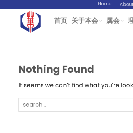
Skip
Home
Abou
to
首页
关于本会
属会
content
Nothing Found
It seems we can’t find what you’re loo