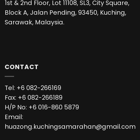
1st & 2nd Floor, Lot 11108, SL3, City Square,
Block A, Jalan Pending, 93450, Kuching,
Sarawak, Malaysia.
CONTACT
Tel: +6 082-266169
Fax: +6 082-266189
H/P No: +6 016-860 5879
Email:
huazong.kuchingsamarahan@gmail.com