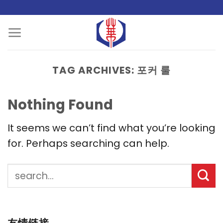
Skip
to
content
TAG ARCHIVES:
포커 룰
Nothing Found
It seems we can’t find what you’re looking
for. Perhaps searching can help.
友情链接