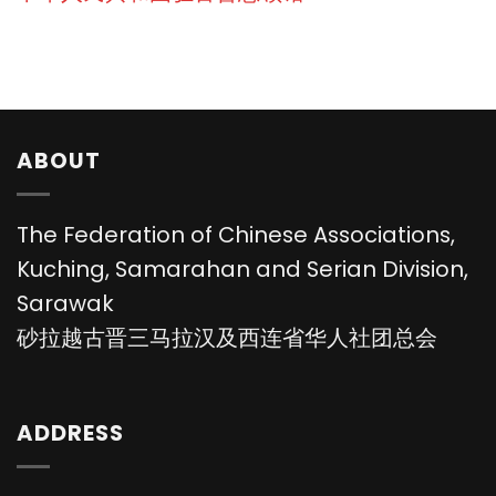
ABOUT
The Federation of Chinese Associations,
Kuching, Samarahan and Serian Division,
Sarawak
砂拉越古晋三马拉汉及西连省华人社团总会
ADDRESS