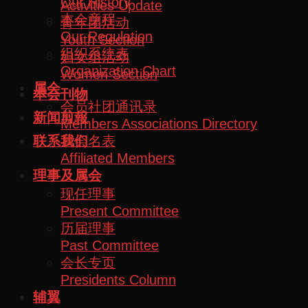
Our History
Activities Update
本会章程
青年团活动
Our Regulation
Youth Section
组织系统表
妇女组活动
Organization Chart
Women Section
属会
本会刊物
会员社团通讯录
新闻剪報
Members Associations Directory
属会名表
联系我们
Affiliated Members
理事及属会
现任理事
Present Committee
历届理事
Past Committee
会长专页
Presidents Column
辅翼