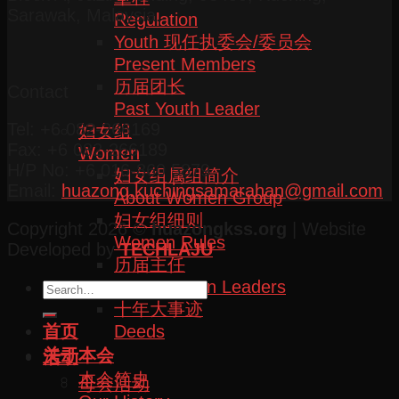
Sarawak, Malaysia.
Regulation
Youth 现任执委会/委员会
Present Members
历届团长
Contact
Past Youth Leader
Tel: +6 082-266169
妇女组
Fax: +6 082-266189
Women
H/P No: +6 016-860 5879
妇女组属组简介
Email:
huazong.kuchingsamarahan@gmail.com
About Women Group
妇女组细则
Copyright 2026 ©
huazongkss.org
| Website
Women Rules
Developed by
TECHLAJU
历届主任
Past Women Leaders
十年大事迹
首页
Deeds
关于本会
活动
本会简史
母会活动