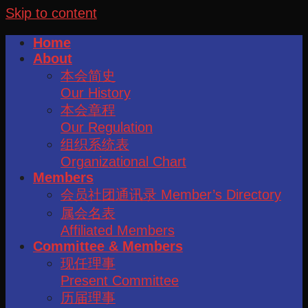
Skip to content
Home
About
本会简史
Our History
本会章程
Our Regulation
组织系统表
Organizational Chart
Members
会员社团通讯录 Member’s Directory
属会名表
Affiliated Members
Committee & Members
现任理事
Present Committee
历届理事