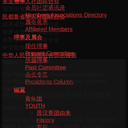
美里省华人社团联合会
会员社团通讯录
泗里街省华人社团联合会
Members Associations Directory
民都鲁省华人社团联合会
属会名表
加帛省华人社团联合会
Affiliated Members
林梦省华人社团联合会
理事及属会
沐胶省华人社团联合会
现任理事
外交链接
Present Committee
中华人民共和国驻古晋总领馆
历届理事
About
Past Committee
会长专页
The Federation of Chinese Associations,
Kuching, Samarahan and Serian Division,
Presidents Column
Sarawak
辅翼
砂拉越古晋三马拉汉及西连省华人社团总会
青年团
YOUTH
Address
晋汉青团由来
1st & 2nd Floor, Lot 11108, SL3, City Square,
History
Block A, Jalan Pending, 93450, Kuching,
章程