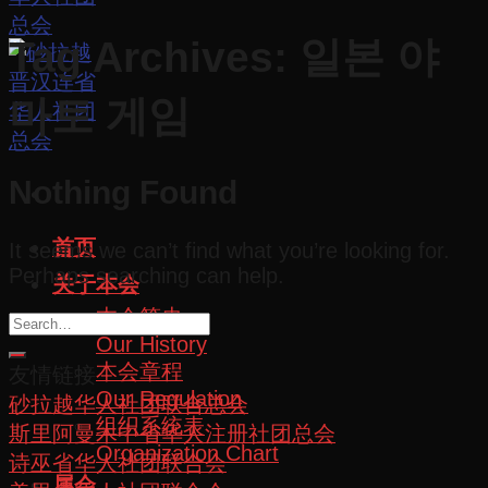
Tag Archives:
일본 야
마토 게임
Nothing Found
首页
It seems we can’t find what you’re looking for.
Perhaps searching can help.
关于本会
本会简史
Our History
本会章程
友情链接
Our Regulation
砂拉越华人社团联合总会
组织系统表
斯里阿曼木中省华人注册社团总会
Organization Chart
诗巫省华人社团联合会
属会