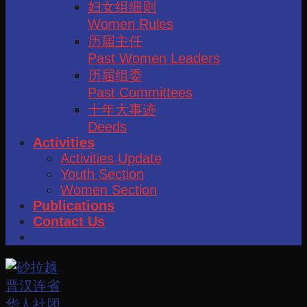
妇女组细则
Women Rules
历届主任
Past Women Leaders
历届组委
Past Committees
十年大事迹
Deeds
Activities
Activities Update
Youth Section
Women Section
Publications
Contact Us