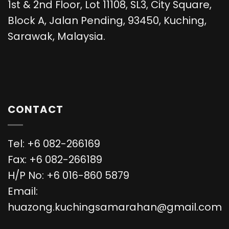
1st & 2nd Floor, Lot 11108, SL3, City Square,
Block A, Jalan Pending, 93450, Kuching,
Sarawak, Malaysia.
CONTACT
Tel: +6 082-266169
Fax: +6 082-266189
H/P No: +6 016-860 5879
Email:
huazong.kuchingsamarahan@gmail.com