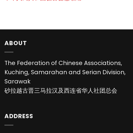
ABOUT
The Federation of Chinese Associations,
Kuching, Samarahan and Serian Division,
Sarawak
砂拉越古晋三马拉汉及西连省华人社团总会
ADDRESS