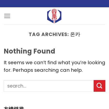
Skip
to
content
TAG ARCHIVES:
온카
Nothing Found
It seems we can’t find what you’re looking
for. Perhaps searching can help.
友情链接