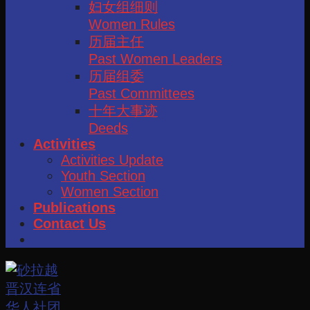
妇女组细则
Women Rules
历届主任
Past Women Leaders
历届组委
Past Committees
十年大事迹
Deeds
Activities
Activities Update
Youth Section
Women Section
Publications
Contact Us