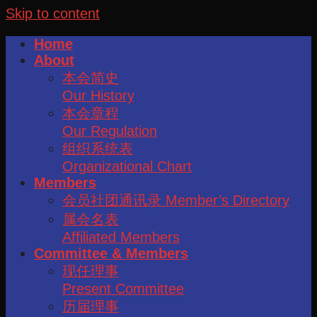
Skip to content
Home
About
本会简史
Our History
本会章程
Our Regulation
组织系统表
Organizational Chart
Members
会员社团通讯录 Member’s Directory
属会名表
Affiliated Members
Committee & Members
现任理事
Present Committee
历届理事