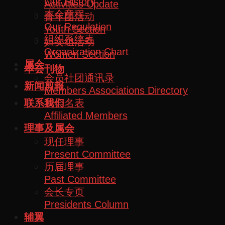
Our History
Activities Update
本会章程
青年团活动
Our Regulation
Youth Section
组织系统表
妇女组活动
Organization Chart
Women Section
属会
本会刊物
会员社团通讯录
新闻剪報
Members Associations Directory
属会名表
联系我们
Affiliated Members
理事及属会
现任理事
Present Committee
历届理事
Past Committee
会长专页
Presidents Column
辅翼