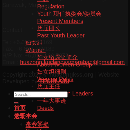
Sarawak, Malaysia.
Regulation
Youth 现任执委会/委员会
Present Members
历届团长
Contact
Past Youth Leader
Tel: +6 082-266169
妇女组
Fax: +6 082-266189
Women
H/P No: +6 016-860 5879
妇女组属组简介
Email:
huazong.kuchingsamarahan@gmail.com
About Women Group
妇女组细则
Copyright 2026 ©
huazongkss.org
| Website
Women Rules
Developed by
TECHLAJU
历届主任
Past Women Leaders
十年大事迹
首页
Deeds
关于本会
活动
本会简史
母会活动