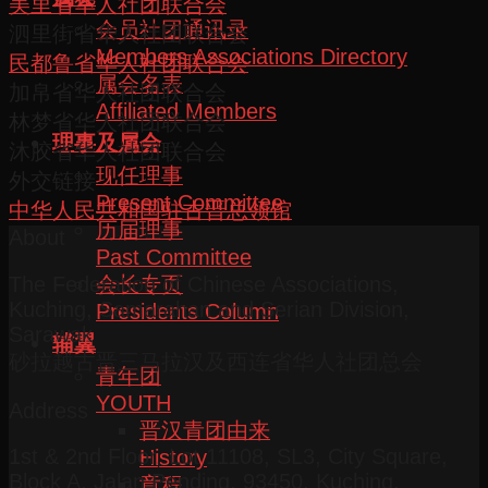
美里省华人社团联合会
会员社团通讯录
泗里街省华人社团联合会
Members Associations Directory
民都鲁省华人社团联合会
属会名表
加帛省华人社团联合会
Affiliated Members
林梦省华人社团联合会
理事及属会
沐胶省华人社团联合会
现任理事
外交链接
Present Committee
中华人民共和国驻古晋总领馆
历届理事
About
Past Committee
会长专页
The Federation of Chinese Associations,
Kuching, Samarahan and Serian Division,
Presidents Column
Sarawak
辅翼
砂拉越古晋三马拉汉及西连省华人社团总会
青年团
YOUTH
Address
晋汉青团由来
1st & 2nd Floor, Lot 11108, SL3, City Square,
History
Block A, Jalan Pending, 93450, Kuching,
章程