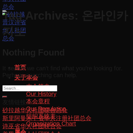
Tag Archives:
온라인카
지노
Nothing Found
首页
It seems we can’t find what you’re looking for.
Perhaps searching can help.
关于本会
本会简史
Our History
本会章程
友情链接
Our Regulation
砂拉越华人社团联合总会
组织系统表
斯里阿曼木中省华人注册社团总会
Organization Chart
诗巫省华人社团联合会
属会