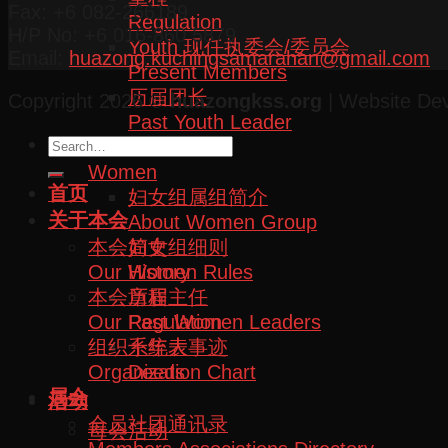
Fax: +6 082-266189
Regulation
H/P No: +6 016-860 5879
Youth 现任执委会/委员会
Email:
huazong.kuchingsamarahan@gmail.com
Present Members
历届团长
Copyright 2026 ©
huazongkss.org
| Website De
Past Youth Leader
妇女组
Women
首页
妇女组属组简介
关于本会
About Women Group
本会简史
妇女组细则
Our History
Women Rules
本会章程
历届主任
Our Regulation
Past Women Leaders
组织系统表
十年大事迹
Organization Chart
Deeds
属会
活动
会员社团通讯录
母会活动