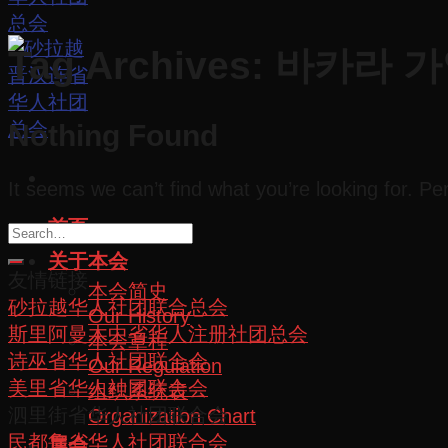
Tag Archives:
바카라 
Nothing Found
It seems we can’t find what you’re looking for. P
首页
关于本会
友情链接
本会简史
砂拉越华人社团联合总会
Our History
斯里阿曼木中省华人注册社团总会
本会章程
诗巫省华人社团联合会
Our Regulation
美里省华人社团联合会
组织系统表
泗里街省华人社团联合会
Organization Chart
民都鲁省华人社团联合会
属会