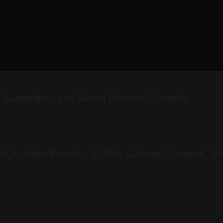
g, Samarahan and Serian Division, Sarawak
ock A, Jalan Pending, 93450, Kuching, Sarawak, Ma