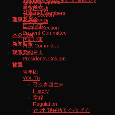
Members Associations Directory
Activities Update
属会名表
青年团活动
Affiliated Members
Youth Section
理事及属会
妇女组活动
现任理事
Women Section
Present Committee
本会刊物
历届理事
新闻剪報
Past Committee
会长专页
联系我们
Presidents Column
辅翼
青年团
YOUTH
晋汉青团由来
History
章程
Regulation
Youth 现任执委会/委员会