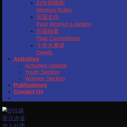
妇女组细则
Women Rules
历届主任
Past Women Leaders
历届组委
Past Committees
十年大事迹
Deeds
Activities
Activities Update
Youth Section
Women Section
Publications
Contact Us