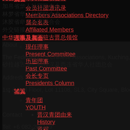
加帛省华人社团联合会
会员社团通讯录
林梦省华人社团联合会
Members Associations Directory
沐胶省华人社团联合会
属会名表
Affiliated Members
外交链接
中华人民共和国驻古晋总领馆
理事及属会
About
现任理事
Present Committee
The Federation of Chinese Associations, Kuchin
历届理事
砂拉越古晋三马拉汉及西连省华人社团总会
Past Committee
会长专页
Address
Presidents Column
1st & 2nd Floor, Lot 11108, SL3, City Square, Bl
辅翼
青年团
YOUTH
Contact
晋汉青团由来
History
Tel: +6 082-266169
章程