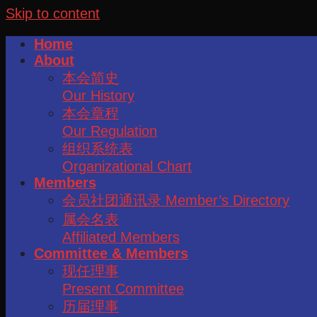
Skip to content
Home
About
本会简史
Our History
本会章程
Our Regulation
组织系统表
Organizational Chart
Members
会员社团通讯录 Member’s Directory
属会名表
Affiliated Members
Committee & Members
现任理事
Present Committee
历届理事