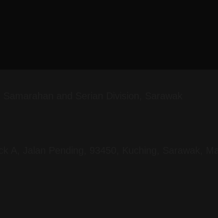
g, Samarahan and Serian Division, Sarawak
ock A, Jalan Pending, 93450, Kuching, Sarawak, Ma