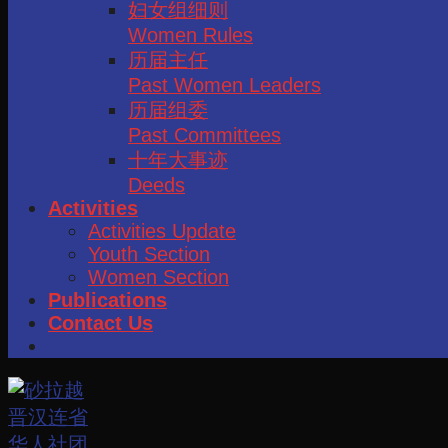
妇女组细则
Women Rules
历届主任
Past Women Leaders
历届组委
Past Committees
十年大事迹
Deeds
Activities
Activities Update
Youth Section
Women Section
Publications
Contact Us