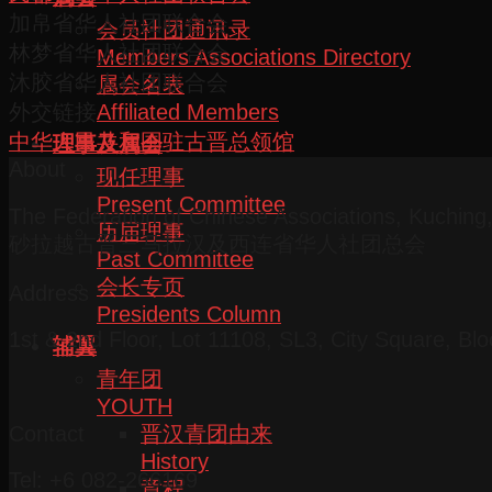
加帛省华人社团联合会
会员社团通讯录
林梦省华人社团联合会
Members Associations Directory
沐胶省华人社团联合会
属会名表
Affiliated Members
外交链接
中华人民共和国驻古晋总领馆
理事及属会
About
现任理事
Present Committee
The Federation of Chinese Associations, Kuchin
历届理事
砂拉越古晋三马拉汉及西连省华人社团总会
Past Committee
会长专页
Address
Presidents Column
1st & 2nd Floor, Lot 11108, SL3, City Square, Bl
辅翼
青年团
YOUTH
Contact
晋汉青团由来
History
Tel: +6 082-266169
章程