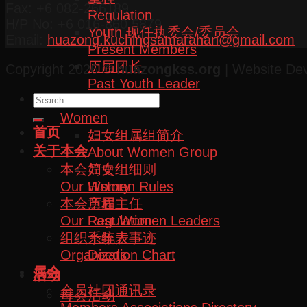
Fax: +6 082-266189
Regulation
H/P No: +6 016-860 5879
Youth 现任执委会/委员会
Email:
huazong.kuchingsamarahan@gmail.com
Present Members
历届团长
Copyright 2026 ©
huazongkss.org
| Website De
Past Youth Leader
妇女组
Women
首页
妇女组属组简介
关于本会
About Women Group
本会简史
妇女组细则
Our History
Women Rules
本会章程
历届主任
Our Regulation
Past Women Leaders
组织系统表
十年大事迹
Organization Chart
Deeds
属会
活动
会员社团通讯录
母会活动