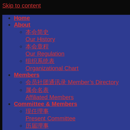
Skip to content
Home
About
本会简史
Our History
本会章程
Our Regulation
组织系统表
Organizational Chart
Members
会员社团通讯录 Member’s Directory
属会名表
Affiliated Members
Committee & Members
现任理事
Present Committee
历届理事