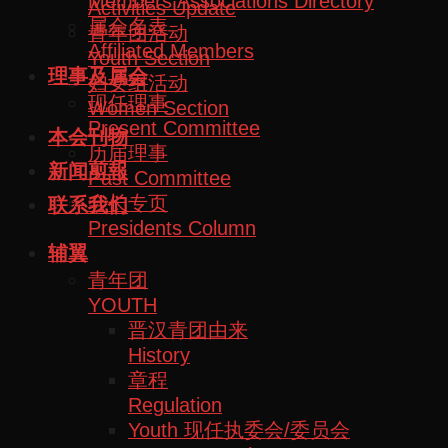
Members Associations Directory
Activities Update
属会名表
青年团活动
Affiliated Members
Youth Section
理事及属会
妇女组活动
现任理事
Women Section
Present Committee
本会刊物
历届理事
新闻剪報
Past Committee
会长专页
联系我们
Presidents Column
辅翼
青年团
YOUTH
晋汉青团由来
History
章程
Regulation
Youth 现任执委会/委员会