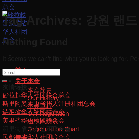
Tag Archives:
강원 랜드
Nothing Found
It seems we can’t find what you’re looking for. P
首页
关于本会
友情链接
本会简史
砂拉越华人社团联合总会
Our History
斯里阿曼木中省华人注册社团总会
本会章程
诗巫省华人社团联合会
Our Regulation
美里省华人社团联合会
组织系统表
泗里街省华人社团联合会
Organization Chart
民都鲁省华人社团联合会
属会