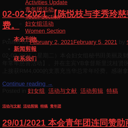
Activities Update
青年团活动
02-02-2021 【陈悦枝与李
Youth Section
妇女组活动
费。
Women Section
本会刊物
Posted on
February 2, 2021
February 5, 2021
by
新闻剪報
02-02-2021（星期二）本会妇女组秘书田美丽及财政林
联系我们
年常年慈善活动】。并在主宾YB拿督斯里沈桂贤
上接获RM4,000的支票充当华总常年经费。感
Continue reading
→
Posted in
妇女组
,
活动与文献
,
活动剪辑
,
特稿
活动与文献
,
活动剪辑
,
特稿
,
青年团
29/01/2021 本会青年团连