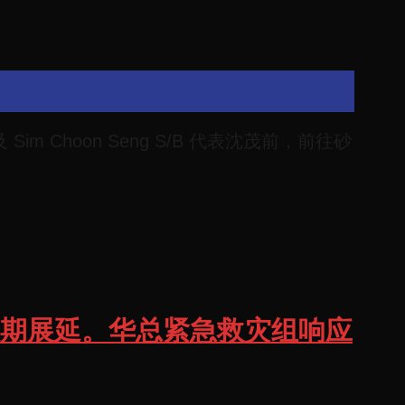
im Choon Seng S/B 代表沈茂前，前往砂
无限期展延。华总紧急救灾组响应