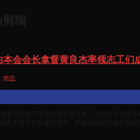
动剪辑
由本会会长拿督黄良杰率领志工们
y
华总
总紧急救灾组志工团会长拿督黄良杰，华妇组主任张
国及古晋中中校董何晋兴，积极响应砂拉越中央医