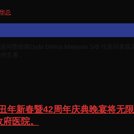
华总
do Drinco Malaysia S/B 代表邱幸昌及 S
维生素 。
，本会辛丑年新春暨42周年庆典晚宴将
政府医院。