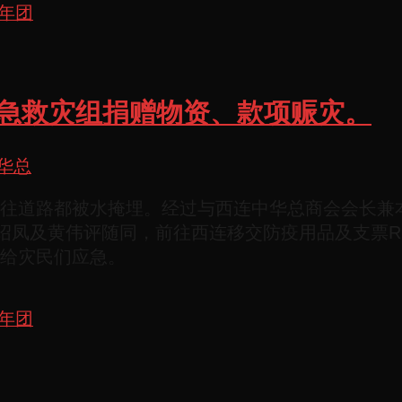
年团
华总紧急救灾组捐赠物资、款项赈灾。
华总
往道路都被水掩埋。经过与西连中华总商会会长兼
绍凤及黄伟评随同，前往西连移交防疫用品及支票RM
给灾民们应急。
年团