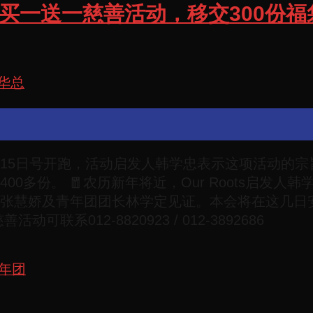
ts 新年福袋买一送一慈善活动，移交3
华总
年12月15日号开跑，活动启发人韩学忠表示这项活动
多份。 🧧农历新年将近，Our Roots启发人
张慧娇及青年团团长林学定见证。本会将在这几日安
系012-8820923 / 012-3892686
年团