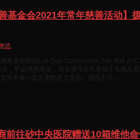
秀玲慈善基金会2021年常年慈善活
华总
春煌前往Lee Onn Construction Sdn B
医生，甲必丹陈君义，母会署理会长拿督王长福及
谢拿督对本会一直以来的鼎力支持。感恩不尽。。
同赞助商前往砂中央医院赠送10箱维他