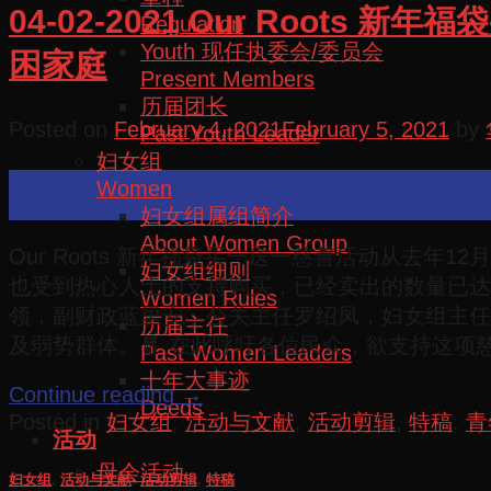
04-02-2021 Our Roo
Regulation
Youth 现任执委会/委员会
困家庭
Present Members
历届团长
Posted on
February 4, 2021
February 5, 2021
by
Past Youth Leader
妇女组
04
Women
Feb
妇女组属组简介
About Women Group
Our Roots 新年福袋买一送一慈善活动从去
妇女组细则
也受到热心人士的支持购买，已经卖出的数量已达400
Women Rules
领，副财政蓝里安，公关主任罗绍凤，妇女组主任
历届主任
及弱势群体。🧧 在此呼吁各位民众，欲支持这项慈善活动可联
Past Women Leaders
十年大事迹
Continue reading
→
Deeds
Posted in
妇女组
,
活动与文献
,
活动剪辑
,
特稿
,
青
活动
母会活动
妇女组
,
活动与文献
,
活动剪辑
,
特稿