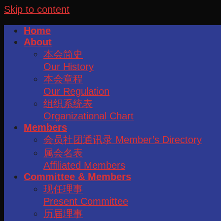
Skip to content
Home
About
本会简史
Our History
本会章程
Our Regulation
组织系统表
Organizational Chart
Members
会员社团通讯录 Member’s Directory
属会名表
Affiliated Members
Committee & Members
现任理事
Present Committee
历届理事