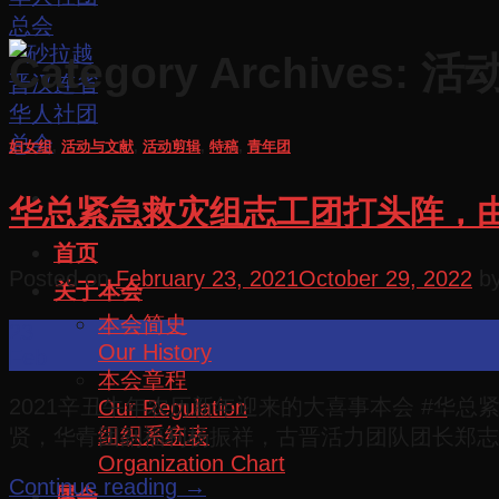
Category Archives:
活
妇女组
,
活动与文献
,
活动剪辑
,
特稿
,
青年团
华总紧急救灾组志工团打头阵，
首页
Posted on
February 23, 2021
October 29, 2022
b
关于本会
本会简史
23
Our History
Feb
本会章程
2021辛丑牛年农历新年迎来的大喜事本会 #华
Our Regulation
组织系统表
贤，华青团副福利杨振祥，古晋活力团队团长郑志
Organization Chart
Continue reading
→
属会