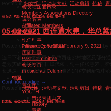
Posted in
妇女组
,
活动与文献
,
活动剪辑
,
特稿
,
青
会员社团通讯录
Members Associations Directory
妇女组
,
活动与文献
,
活动剪辑
,
特稿
,
青年团
属会名表
Affiliated Members
05-02-2021 西连遭水患，
理事及属会
现任理事
Posted on
February 5, 2021
February 9, 2021
by
Present Committee
历届理事
连日下着无情的豪雨，导致西连乡村地区及部分通
Past Committee
急救灾组” 由主任陈国璋代领，副主任张慧娇，罗
会长专页
长迅速把支援品及防疫用品准备好移交到疏散中心
Presidents Column
辅翼
Continue reading
→
青年团
Posted in
妇女组
,
活动与文献
,
活动剪辑
,
特稿
,
青
YOUTH
晋汉青团由来
妇女组
,
活动与文献
,
活动剪辑
,
特稿
,
青年团
History
章程