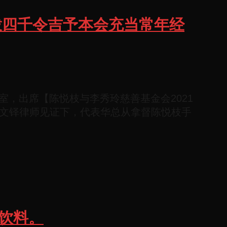
动】拨四千令吉予本会充当常年经
hd 办公室，出席【陈悦枝与李秀玲慈善基金会2021
蔡文铎律师见证下，代表华总从拿督陈悦枝手
命饮料。