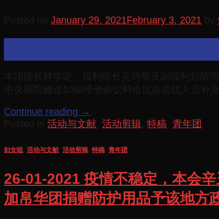
Posted on
January 29, 2021
February 3, 2021
by
29
Jan
本团团长林学定，福利组长吴诗颂及副福利刘佑鸿连同赞助商Dy
中央医院赠送10箱维他命饮料给抗疫前线人员补充
Continue reading
→
Posted in
活动与文献
,
活动剪辑
,
特稿
,
青年团
妇女组
,
活动与文献
,
活动剪辑
,
特稿
,
青年团
26-01-2021 疫情不稳定
加帛华团捐赠防护用品予该地方