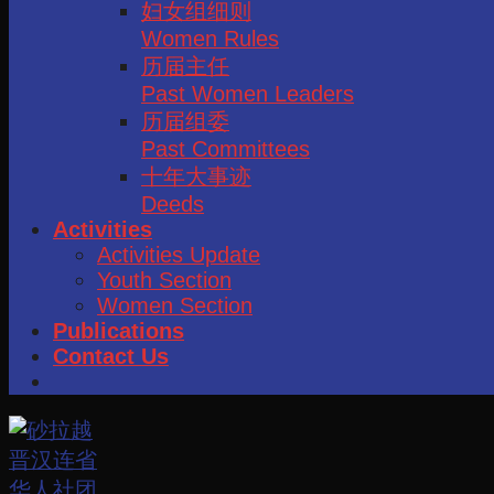
妇女组细则
Women Rules
历届主任
Past Women Leaders
历届组委
Past Committees
十年大事迹
Deeds
Activities
Activities Update
Youth Section
Women Section
Publications
Contact Us