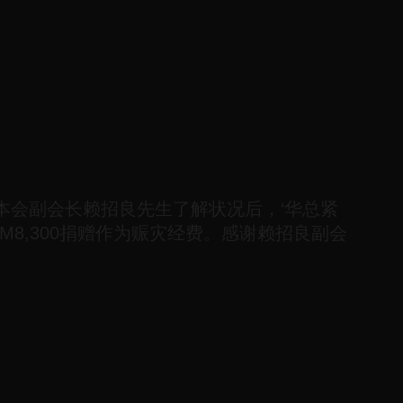
本会副会长赖招良先生了解状况后，‘华总紧
8,300捐赠作为赈灾经费。感谢赖招良副会