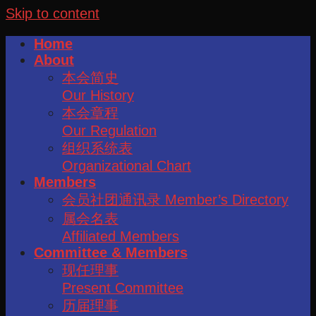
Skip to content
Home
About
本会简史
Our History
本会章程
Our Regulation
组织系统表
Organizational Chart
Members
会员社团通讯录 Member’s Directory
属会名表
Affiliated Members
Committee & Members
现任理事
Present Committee
历届理事