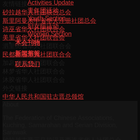
Activities Update
友情链接
青年团活动
砂拉越华人社团联合总会
Youth Section
斯里阿曼木中省华人注册社团总会
妇女组活动
诗巫省华人社团联合会
Women Section
美里省华人社团联合会
本会刊物
泗里街省华人社团联合会
新闻剪報
民都鲁省华人社团联合会
加帛省华人社团联合会
联系我们
林梦省华人社团联合会
沐胶省华人社团联合会
外交链接
中华人民共和国驻古晋总领馆
About
The Federation of Chinese Associations,
Kuching, Samarahan and Serian Division,
Sarawak
砂拉越古晋三马拉汉及西连省华人社团总会