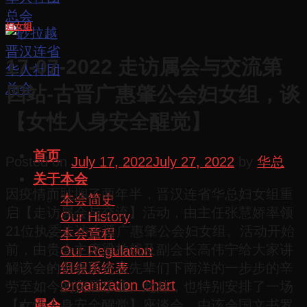
妇女组
17-07-2022 走访属会与交流第
四站-古晋广惠肇公会妇女组，谈
【女性人身安全醒觉】
首页
Posted on
July 17, 2022
July 27, 2022
by
华总
关于本会
因疫情而耽搁了两年半，晋汉连省华总妇女组重
本会简史
启【走访属会与交流】活动，由主任张慧娇率领
Our History
21位执委走访古晋广惠肇公会妇女组。活动开始
本会章程
前，由贵会主席梁柏就及副会长高伟宁给大家讲
Our Regulation
组织系统表
解该会的创会历史及先辈们下南洋的一步步的辛
Organization Chart
劳至如今的安居乐业。此外，也特别安排了一场
属会
【女性人身安全醒觉】座谈会，由该会国文书罗