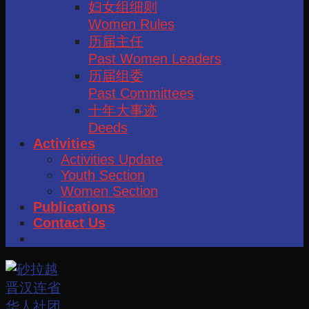
妇女组细则
Women Rules
历届主任
Past Women Leaders
历届组委
Past Committees
十年大事迹
Deeds
Activities
Activities Update
Youth Section
Women Section
Publications
Contact Us