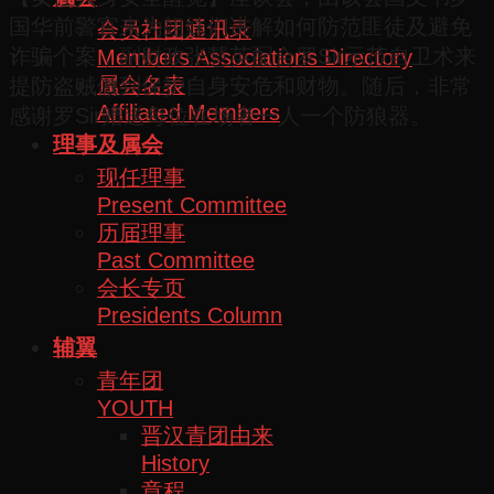
国华前警官来为姐妹们讲解如何防范匪徒及避免
会员社团通讯录
诈骗个案，副财政张慧英配合罗Sir示范自卫术来
Members Associations Directory
属会名表
提防盗贼做到保护自身安危和财物。随后，非常
Affiliated Members
感谢罗Sir赠送每位在场者一人一个防狼器。
理事及属会
现任理事
Present Committee
历届理事
Past Committee
会长专页
Presidents Column
辅翼
青年团
YOUTH
晋汉青团由来
History
章程