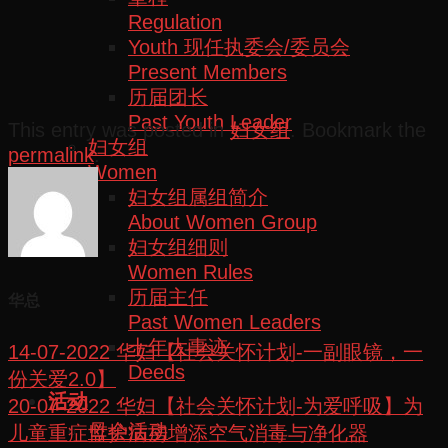
Regulation
Youth 现任执委会/委员会
Present Members
历届团长
Past Youth Leader
This entry was posted in
妇女组
. Bookmark the
妇女组
permalink
.
Women
妇女组属组简介
About Women Group
妇女组细则
Women Rules
历届主任
华总
Past Women Leaders
十年大事迹
14-07-2022 华妇【社会关怀计划-一副眼镜，一
Deeds
份关爱2.0】
活动
20-07-2022 华妇【社会关怀计划-为爱呼吸】为
母会活动
儿童重症监护病房增添空气消毒与净化器