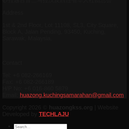
Address
1st & 2nd Floor, Lot 11108, SL3, City Square,
Block A, Jalan Pending, 93450, Kuching,
Sarawak, Malaysia.
Contact
Tel: +6 082-266169
Fax: +6 082-266189
H/P No: +6 016-860 5879
Email:
huazong.kuchingsamarahan@gmail.com
Copyright 2026 ©
huazongkss.org
| Website
Developed by
TECHLAJU