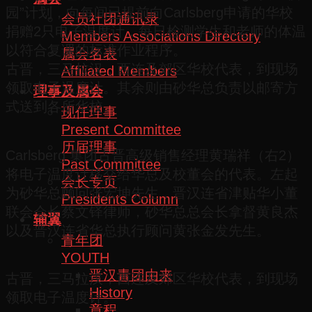
园”计划，向每间已提前向Carlsberg申请的华校
会员社团通讯录
捐赠2只电子温度计，每日检测学生和老师的体温
Members Associations Directory
以符合复课的标准作业程序。
属会名表
古晋，三马拉汉，西连及郊区华校代表，到现场
Affiliated Members
领取电子温度计。其余则由砂华总负责以邮寄方
理事及属会
式送到各所华校。
现任理事
Present Committee
历届理事
Carlsberg 集团古晋高级销售经理黄瑞祥（右2）
Past Committee
将电子温度计移交给华总及校董会的代表。左起
会长专页
为砂华总顾问张宏坤先生，晋汉连省津贴华小董
Presidents Column
联会会长蔡文铎律师，砂华总总会长拿督黄良杰
辅翼
以及晋汉连省华总执行顾问黄张金发先生。
青年团
YOUTH
晋汉青团由来
古晋，三马拉汉，西连及郊区华校代表，到现场
History
领取电子温度计。
章程