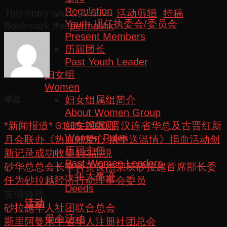
Regulation
This entry was posted in
活动剪辑
,
特稿
.
Youth 现任执委会/委员会
Bookmark the
permalink
.
Present Members
历届团长
Past Youth Leader
妇女组
Women
妇女组属组简介
华总
About Women Group
妇女组细则
*新闻报道* 31-05-2020 晋汉连省华总及古晋红新
Women Rules
月会联办《热血献爱心,携手送温情》捐血活动创
历届主任
新记录成功收集133品脱
Past Women Leaders
砂华总总会长拿督黄良杰荣获砂拉越首席部长委
十年大事迹
任为砂拉越经济行动理事会委员
Deeds
友情链接
活动
砂拉越华人社团联合总会
母会活动
斯里阿曼木中省华人注册社团总会