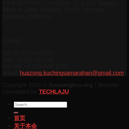
1st & 2nd Floor, Lot 11108, SL3, City Square,
Block A, Jalan Pending, 93450, Kuching,
Sarawak, Malaysia.
Contact
Tel: +6 082-266169
Fax: +6 082-266189
H/P No: +6 016-860 5879
Email:
huazong.kuchingsamarahan@gmail.com
Copyright 2026 ©
huazongkss.org
| Website
Developed by
TECHLAJU
首页
关于本会