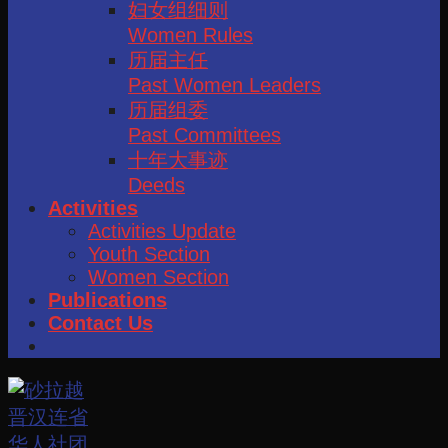
妇女组细则
Women Rules
历届主任
Past Women Leaders
历届组委
Past Committees
十年大事迹
Deeds
Activities
Activities Update
Youth Section
Women Section
Publications
Contact Us