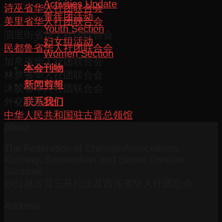
Activities Update
诗巫省华人社团联合会
青年团活动
美里省华人社团联合会
Youth Section
泗里街省华人社团联合会
妇女组活动
民都鲁省华人社团联合会
Women Section
加帛省华人社团联合会
本会刊物
林梦省华人社团联合会
新闻剪報
沐胶省华人社团联合会
外交链接
联系我们
中华人民共和国驻古晋总领馆
About
The Federation of Chinese Associations,
Kuching, Samarahan and Serian Division,
Sarawak
砂拉越古晋三马拉汉及西连省华人社团总会
Address