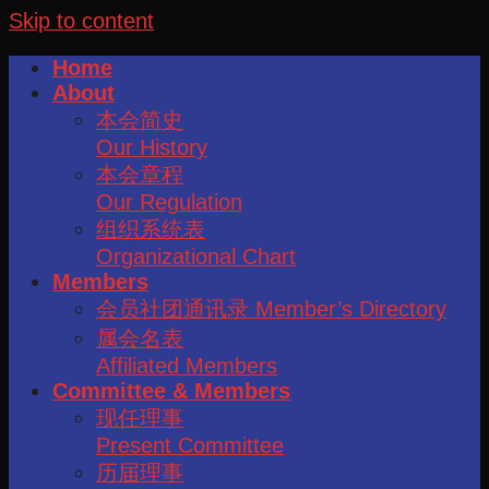
Skip to content
Home
About
本会简史
Our History
本会章程
Our Regulation
组织系统表
Organizational Chart
Members
会员社团通讯录 Member’s Directory
属会名表
Affiliated Members
Committee & Members
现任理事
Present Committee
历届理事