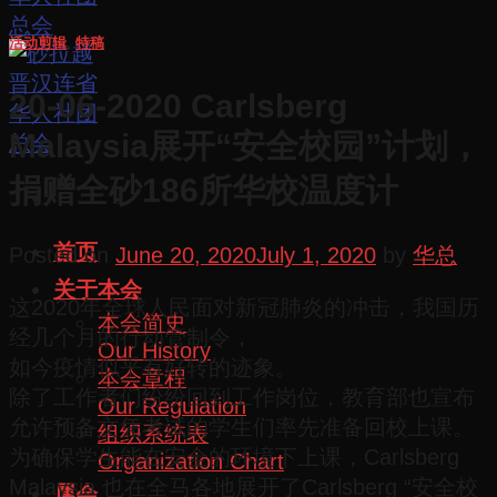
活动剪辑
,
特稿
20-06-2020 Carlsberg
Malaysia展开“安全校园”计划，
捐赠全砂186所华校温度计
首页
Posted on
June 20, 2020
July 1, 2020
by
华总
关于本会
这2020年全球人民面对新冠肺炎的冲击，我国历
本会简史
经几个月的行动管制令，
Our History
如今疫情似乎有好转的迹象。
本会章程
除了工作者们纷纷回到工作岗位，教育部也宣布
Our Regulation
允许预备文凭考试的学生们率先准备回校上课。
组织系统表
为确保学生能在安全的环境下上课，Carlsberg
Organization Chart
Malaysia 也在全马各地展开了Carlsberg “安全校
属会