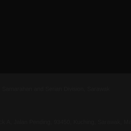
g, Samarahan and Serian Division, Sarawak
ock A, Jalan Pending, 93450, Kuching, Sarawak, Ma