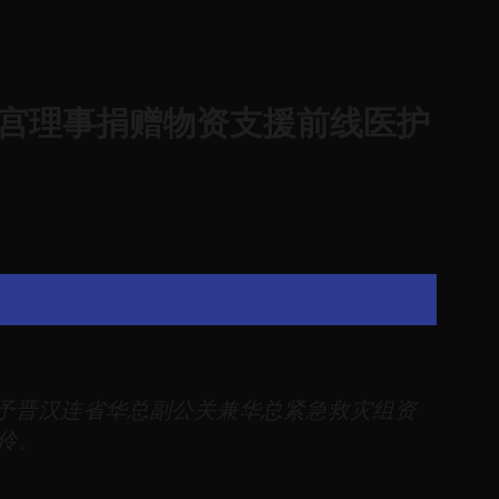
忠福宫理事捐赠物资支援前线医护
予晋汉连省华总副公关兼华总紧急救灾组资
伶。