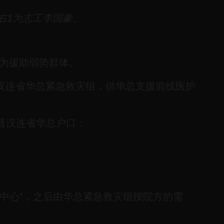
右1为志工李国豪。
作为援助弱势群体。
晋汉连省华总紧急救灾组，供华总支援前线医护
晋汉连省华总户口：
中心”，之后由华总紧急救灾组按院方的需
。