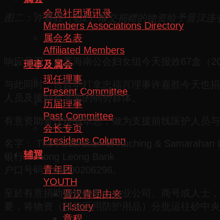
会员社团通讯录
图二：许嘉胜（右2）移交捐赠的物资给予晋汉连
Members Associations Directory
属会名表
Affiliated Members
响应号召，古晋海南公会妇女组今天报效67盒（2
理事及属会
现任理事
与此同时，古晋毕打拿忠福宫理事许嘉胜今天也捐赠
Present Committee
人员及援助有需要的弱势群体。
历届理事
Past Committee
有意资助晋汉连省华总，做为支援前线医护人员与
会长专页
Presidents Column
名字： The Federation of Kuching & Samarahan Di
辅翼
银行： Hong Leong Bank
青年团
户口号码：01600206296。
YOUTH
至於有意捐助物资的热心企业公司、商号或人士，
晋汉青团由来
History
要，将物资（包括医用防护用品）分批运往砂中央
章程