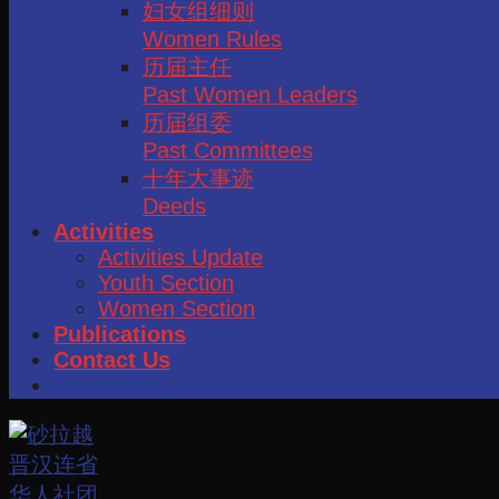
妇女组细则
Women Rules
历届主任
Past Women Leaders
历届组委
Past Committees
十年大事迹
Deeds
Activities
Activities Update
Youth Section
Women Section
Publications
Contact Us