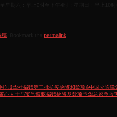
期六：早上9时至下午4时；星期日：早上10时至下午
特稿
. Bookmark the
permalink
.
领馆向砂拉越华社捐赠第二批抗疫物资和款项&中国交通
号召：感谢众多善心人士与宝号慷慨捐赠物资及款项予华总