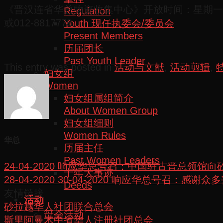
《晋汉连省华总物资收集中心》开放时间：星期一至星
Regulation
或012-8817778。
Youth 现任执委会/委员会
Present Members
历届团长
Past Youth Leader
This entry was posted in
活动与文献
,
活动剪辑
,
妇女组
Women
妇女组属组简介
About Women Group
妇女组细则
Women Rules
华总
历届主任
Past Women Leaders
24-04-2020 响应华总号召：中国驻古晋总
十年大事迹
28-04-2020 30-04-2020 响应华总
Deeds
友情链接
活动
砂拉越华人社团联合总会
母会活动
斯里阿曼木中省华人注册社团总会