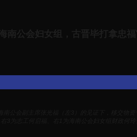
召：古晋海南公会妇女组，古晋毕打拿
海南公会副主席张光福（左3）的见证下，移交物资
、右3为志工何启福、右1为海南公会妇女组财政何玲