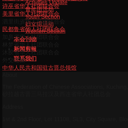
Activities Update
诗巫省华人社团联合会
青年团活动
美里省华人社团联合会
Youth Section
泗里街省华人社团联合会
妇女组活动
民都鲁省华人社团联合会
Women Section
加帛省华人社团联合会
本会刊物
林梦省华人社团联合会
新闻剪報
沐胶省华人社团联合会
联系我们
外交链接
中华人民共和国驻古晋总领馆
About
The Federation of Chinese Associations, Kuchin
砂拉越古晋三马拉汉及西连省华人社团总会
Address
1st & 2nd Floor, Lot 11108, SL3, City Square, Bl