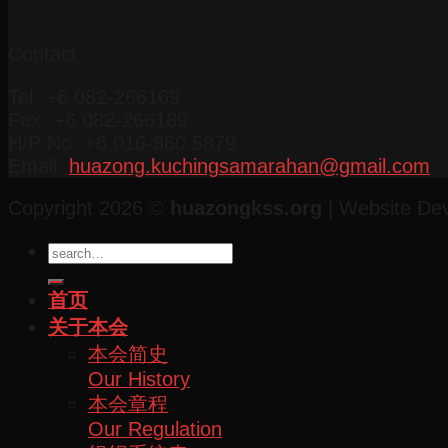
Contact
Tel: +6 082-266169
Fax: +6 082-266189
H/P No: +6 016-860 5879
Email:
huazong.kuchingsamarahan@gmail.com
Copyright 2026 ©
huazongkss.org
| Website De
首页
关于本会
本会简史
Our History
本会章程
Our Regulation