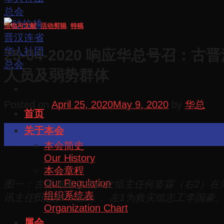
活动与文献
,
活动剪辑
,
特稿
25-04-2020 响应华总号
人员及弱势群体
Posted on
April 25, 2020
May 9, 2020
by
华总
首页
25
关于本会
Apr
本会简史
Our History
本会章程
Our Regulation
图一：古晋海南公会妇女组主任何姿霖（右2）在
组织系统表
讯主任田志和（左2）。左1为救灾组志工李国豪
Organization Chart
属会