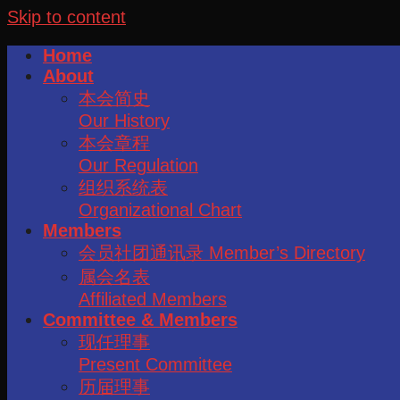
Skip to content
Home
About
本会简史
Our History
本会章程
Our Regulation
组织系统表
Organizational Chart
Members
会员社团通讯录 Member’s Directory
属会名表
Affiliated Members
Committee & Members
现任理事
Present Committee
历届理事