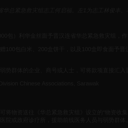
省华总紧急救灾组志工何启福。左1为志工林俊丰、
000包）利华金丝面予晋汉连省华总紧急救灾组，
100包白米、200盒饼干，以及100盒即食面予
弱势群体的企业、商号或人士，可将款项直接汇入
vision Chinese Associations, Sarawak
可将物资送往《华总紧急救灾组》设立的“物资收集
医院或政府诊疗所，援助前线医务人员与弱势群体