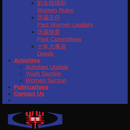
妇女组细则
Women Rules
历届主任
Past Women Leaders
历届组委
Past Committees
十年大事迹
Deeds
Activities
Activities Update
Youth Section
Women Section
Publications
Contact Us