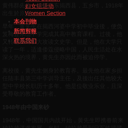
黄伟群先生，祖籍广东揭西县，五乡市，1918年
妇女组活动
Women Section
出生於原乡。
本会刊物
早年，黄先生在揭西河婆中学初中毕业後，便负
新闻剪報
笈梅县东山中学完成其高中教育课程。过後，他
联系我们
又转进西南联大攻读文史学。但是，他在大学只
读了一年，适逢倭蔻侵略中国，人民生活处在水
深火热的境界，黄先生亦因此而被迫停学。
离校後，黄先生侧身於教育界。最先他在家乡担
任陆丰县第三中学训导主任，及後出任其他较大
型中学校长职历十多年。他是位敬业乐业，且深
受尊敬的教育工作者。
1948年由中国来砂
1948年，中国国共内战开始，黄先生即携眷前来