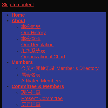
Skip to content
Home
About
本会简史
Our History
本会章程
Our Regulation
组织系统表
Organizational Chart
Members
会员社团通讯录 Member’s Directory
属会名表
Affiliated Members
Committee & Members
现任理事
Present Committee
历届理事