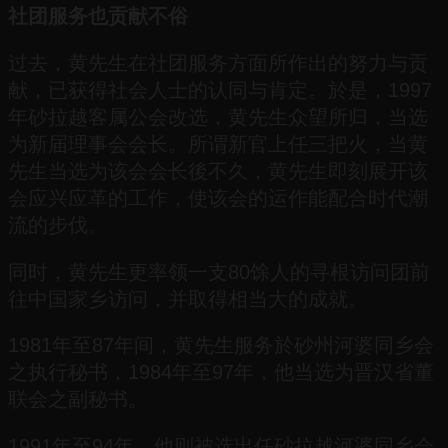
社团服务也贡献不俗
过去，黄先生在社团服务方面所作出的努力与贡
献，已获得社会人士的认同与肯定。於是，1997
年砂拉越客属公会改选，黄先生众望所归，当选
为新届理事会会长。所谓新官上任三把火，当黄
先生当选为该会会长後不久，黄先生即刻展开该
会应兴应革的工作，使该会的运作能配合时代潮
流的步伐。
同时，黄先生更率领一支80馀人的寻根访问团前
往中国家乡访问，并取得相当大的成就。
1981年至87年间，黄先生服务於砂州河婆同乡会
之执行秘书，1984年至97年，他当选为晋汉省董
联会之副秘书。
1991年至94年，他则被选出任砂拉越河婆同乡会