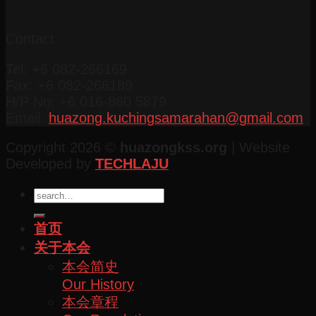
Contact
Tel: +6 082-266169
Fax: +6 082-266189
H/P No: +6 016-860 5879
Email:
huazong.kuchingsamarahan@gmail.com
Copyright 2026 ©
huazongkss.org
| Website
Developed by
TECHLAJU
首页
关于本会
本会简史
Our History
本会章程