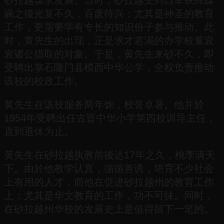
砂拉越谋求发展。当时，砂拉越受到日军铁蹄蹂
躏之後光复不久，百废待兴；尤其是神圣的教育
工作，更需要学有专长的知识份子参与推动。此
时，黄先生的出现，正是求才若渴的办学校董衮
衮诸公猎取的对象。于是，黄先生来砂不久，即
受聘出掌石隆门县模西中华公学，全权负责推动
该校的校政工作。
黄先生在该校服务两年馀，校誉卓著。他并於
1954年受聘出任古晋中华小学第四校训导主任，
直到退休为止。
黄先生在砂拉越执教前後达17年之久，桃李满天
下。由於他教学认真，循循善诱，培育不少社会
上有用的人才，而他在促进砂拉越州的教育工作
上；尤其是华文教育的工作，功不可抹。同时，
在砂拉越州华校的发展史上是值得留下一笔的。