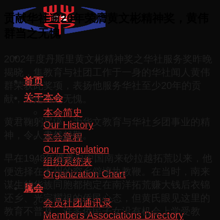
贡献华社逾20年荣膺黄文彬精神奖，黄伟
群当之无愧
2002年度丹斯里黄文彬精神奖之华社服务奖昨晚
揭晓，集教育与社团工作于一身的华社闻人黄伟
首页
群荣获此奖项，表扬他服务华社至少20年的贡
关于本会
献，乃是当之无愧。
本会简史
黄君鞠躬尽瘁，为华文教育与华社乡团事业的精
Our History
神，令人肃然起敬。
本会章程
Our Regulation
早在1948年携眷自中国南来砂拉越拓荒以来，他
组织系统表
便选择在本州的穷乡僻壤执教鞭。在当时，南来
Organization Chart
谋生的华族同胞都抱定在南洋拓荒赚大钱后衣锦
属会
还乡、光宗耀祖的侨民心态，但黄氏眼见这里的
会员社团通讯录
教育不普及，许多侨民子女没有机会上学受教
Members Associations Directory