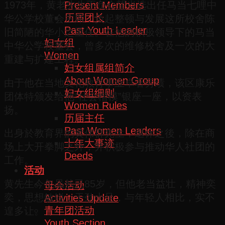
Present Members
1973年，黄老先生不负众望当选出任马当七哩中
历届团长
华公学校董会主席，负起整顿与发展这所校舍陈
Past Youth Leader
旧简陋的华小之重任。在他的积极领导下的马当
妇女组
中华公学校董会，曾多次的维修校舍及一次的大
Women
重建与扩建工程。
妇女组属组简介
About Women Group
由于他在当地文化教育事业卓著劳绩，该区康乐
妇女组细则
团体特颁发给他“社会楷模”银座一座，以资表
Women Rules
扬。
历届主任
Past Women Leaders
出身於教育界的黄伟群先生，退休之後，除在商
十年大事迹
场上大开拳脚之外，并积极参与推动华人社团的
Deeds
工作。
活动
黄先生今年虽然已85岁，但他老当益壮，精神奕
母会活动
奕，思想敏锐，干劲十足，与年轻人相比，实不
Activities Update
青年团活动
遑多让。
Youth Section