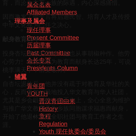
育，而沦为文盲一族的际遇，内心深感痛惜。
属会名表
Affiliated Members
因而激发了他矢言将启迪民智、培育人才及传授
理事及属会
中华文化视为己任之决心。
现任理事
Present Committee
献身教育25年
历届理事
Past Committee
投身杏坛服务的同时，他也从事胡椒种作。他劳
会长专页
心劳力、任劳任怨为教育而献身长达25年，可说
Presidents Column
桃李满天下，倍受敬仰。
辅翼
自杏坛退休后，他并没有疏于对教育及华社的关
青年团
心，反而更加积极地投入华文教育与华人社团，
YOUTH
尤其是乡会组织的义务工作上，全心全意为维护
晋汉青团由来
与推广华文教育及为乡族同胞谋求福惠而献身，
History
章程
开始了他退休后的全职社团与教育工作者之生
Regulation
涯。
Youth 现任执委会/委员会